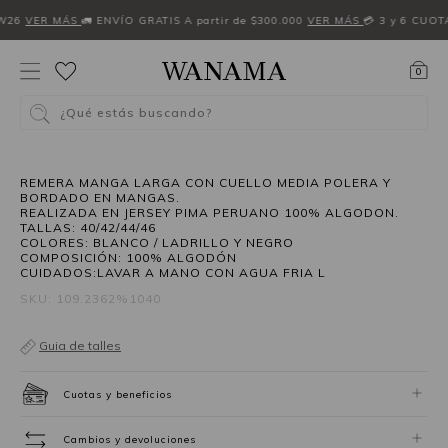
W26
VER MÁS
🚛 ENVÍO GRATIS A partir de $300.000
VER MÁS
💳 3 y 6 CUOT
0
¿Qué estás buscando?
40%OFF
REMERA MANGA LARGA CON CUELLO MEDIA POLERA Y
BORDADO EN MANGAS.
REALIZADA EN JERSEY PIMA PERUANO 100% ALGODON.
TALLAS: 40/42/44/46
COLORES: BLANCO / LADRILLO Y NEGRO
COMPOSICIÓN: 100% ALGODÓN
CUIDADOS:LAVAR A MANO CON AGUA FRIA L
SKU: 109.2362%1040
Guia de talles
Cuotas y beneficios
Cambios y devoluciones