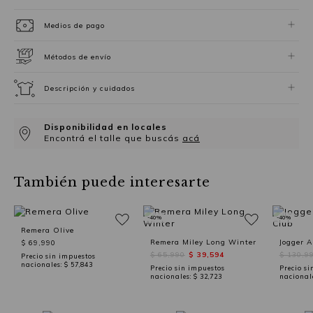
Medios de pago
Métodos de envío
Descripción y cuidados
Disponibilidad en locales
Encontrá el talle que buscás
acá
También puede interesarte
-40%
-40%
Remera Olive
Remera Miley Long Winter
Jogger A
$ 69,990
$ 65,990
$ 39,594
$ 130,9
Precio sin impuestos
nacionales:
$ 57,843
Precio sin impuestos
Precio si
nacionales:
$ 32,723
nacional