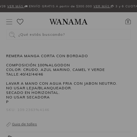
W26
VER MÁS
🚛 ENVÍO GRATIS A partir de $300.000
VER MÁS
💳 3 y 6 CUOT
0
¿Qué estás buscando?
40%OFF
REMERA MANGA CORTA CON BORDADO
COMPOSICIÓN:100%ALGODON
COLOR: CRUDO, AZUL MARINO, CAMEL Y VERDE
TALLE:40/42/44/46
LAVAR A MANO CON AGUA FRIA CON JABON NEUTRO.
NO USAR LEJIA/BLANQUEADOR.
SECADO EN HORIZONTAL.
NO USAR SECADORA
P
SKU: 109.2363%4146
Guia de talles