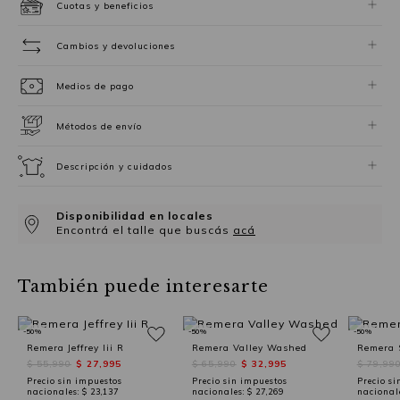
Cuotas y beneficios
Cambios y devoluciones
Medios de pago
Métodos de envío
Descripción y cuidados
Disponibilidad en locales
Encontrá el talle que buscás
acá
También puede interesarte
-50%
-50%
-50%
Remera Jeffrey Iii R
Remera Valley Washed
Remera
$ 55,990
$ 27,995
$ 65,990
$ 32,995
$ 79,99
Precio sin impuestos
Precio sin impuestos
Precio si
nacionales:
$ 23,137
nacionales:
$ 27,269
nacional