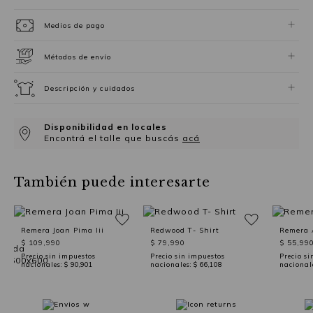
Medios de pago
Métodos de envío
Descripción y cuidados
Disponibilidad en locales
Encontrá el talle que buscás
acá
También puede interesarte
Remera Joan Pima Iii
Redwood T- Shirt
Remera 
$ 109,990
$ 79,990
$ 55,99
Precio sin impuestos
Precio sin impuestos
Precio si
nacionales:
$ 90,901
nacionales:
$ 66,108
nacional