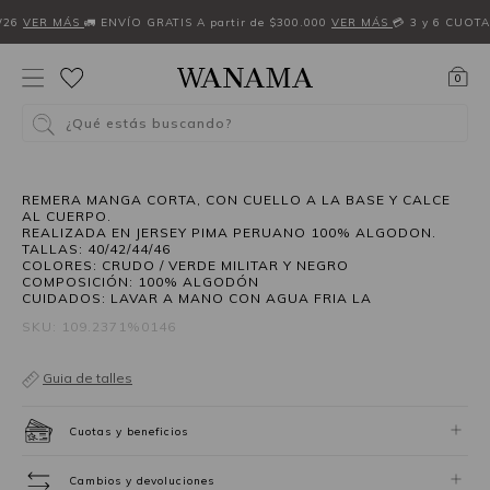
W26
VER MÁS
🚛 ENVÍO GRATIS A partir de $300.000
VER MÁS
💳 3 y 6 CUOTA
0
¿Qué estás buscando?
REMERA MANGA CORTA, CON CUELLO A LA BASE Y CALCE
AL CUERPO.
REALIZADA EN JERSEY PIMA PERUANO 100% ALGODON.
TALLAS: 40/42/44/46
COLORES: CRUDO / VERDE MILITAR Y NEGRO
COMPOSICIÓN: 100% ALGODÓN
CUIDADOS: LAVAR A MANO CON AGUA FRIA LA
SKU: 109.2371%0146
Guia de talles
Cuotas y beneficios
Cambios y devoluciones