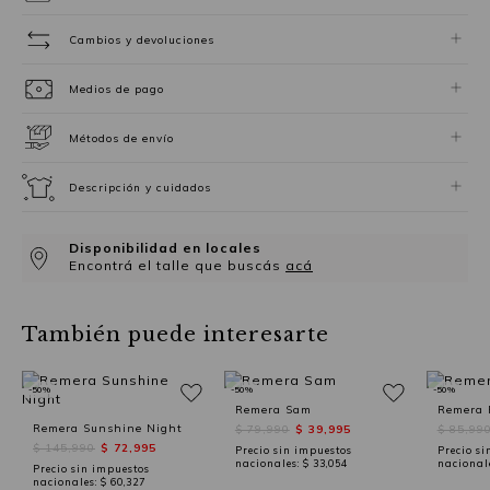
Cambios y devoluciones
Medios de pago
Métodos de envío
Descripción y cuidados
Disponibilidad en locales
Encontrá el talle que buscás
acá
También puede interesarte
-50%
-50%
-50%
Remera Sam
Remera P
Remera Sunshine Night
$ 79,990
$ 39,995
$ 85,99
$ 145,990
$ 72,995
Precio sin impuestos
Precio si
nacionales:
$ 33,054
nacional
Precio sin impuestos
nacionales:
$ 60,327