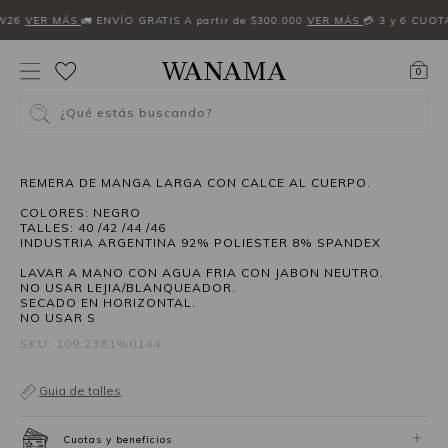
W26
VER MÁS
🚛 ENVÍO GRATIS A partir de $300.000
VER MÁS
💳 3 y 6 CUOT
0
¿Qué estás buscando?
50%OFF
REMERA DE MANGA LARGA CON CALCE AL CUERPO.
COLORES: NEGRO
TALLES: 40 /42 /44 /46
INDUSTRIA ARGENTINA 92% POLIESTER 8% SPANDEX
LAVAR A MANO CON AGUA FRIA CON JABON NEUTRO.
NO USAR LEJIA/BLANQUEADOR.
SECADO EN HORIZONTAL.
NO USAR S
SKU: 109.2381%0144
Guia de talles
Cuotas y beneficios