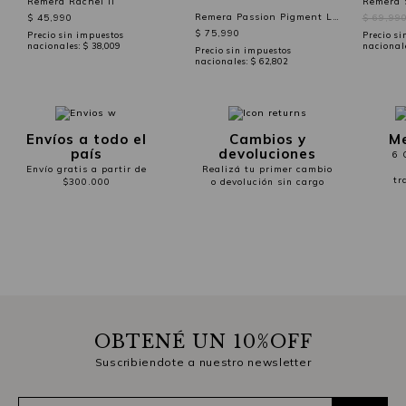
Remera Rachel Ii
Remera 
Remera Passion Pigment Love
$ 45,990
$ 69,99
$ 75,990
Precio sin impuestos
Precio si
nacionales:
$ 38,009
nacional
Precio sin impuestos
nacionales:
$ 62,802
Envíos a todo el
Cambios y
Me
país
devoluciones
6 
Envío gratis a partir de
Realizá tu primer cambio
tr
$300.000
o devolución sin cargo
OBTENÉ UN 10%OFF
Suscribiendote a nuestro newsletter