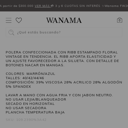
A partir de $300.000
VER MÁS
💳 3 y 6 CUOTAS SIN INTERÉS
✨Wanama FW2
0
¿Qué estás buscando?
30%OFF
POLERA CONFECCIONADA CON RIBB ESTAMPADO FLORAL
VINTAGE EN TENDENCIA. EL RIBB APORTA ELASTICIDAD Y
UN AJUSTE FAVORECEDOR A LA SILUETA. CON DETALLE DE
BOTONES NACAR EN MANGAS.
COLORES: MARRÓN/AZUL
TALLES: 40/42/44/46
COMPOSICIÓN: 39% VISCOSA 28% ACRILICO 28% ALGODÓN
5% SPANDEX
LAVAR A MANO CON AGUA FRIA Y CON JABON NEUTRO.
NO USAR LEJIA/BLANQUEADOR
SECADO EN HORIZONTAL
NO USAR SECADORA
PLANCHA TEMPERATURA BAJA
SKU: 109.2390%3A42