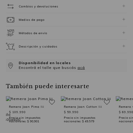
Cambios y devoluciones
Medios de pago
Métodos de envío
Descripción y cuidados
Disponibilidad en locales
Encontrá el talle que buscás
acá
También puede interesarte
Remera Joan Pima Iii
Remera Joan Cotton Iii
Remera 
$ 109,990
$ 59,990
$ 69,99
Precio sin impuestos
Precio sin impuestos
Precio si
nacionales:
$ 90,901
nacionales:
$ 49,579
nacional