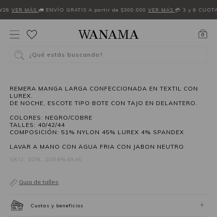
W26
VER MÁS
🚛 ENVÍO GRATIS A partir de $300.000
VER MÁS
💳 3 y 6 CUOT
0
¿Qué estás buscando?
40%OFF
REMERA MANGA LARGA CONFECCIONADA EN TEXTIL CON
LUREX.
DE NOCHE, ESCOTE TIPO BOTE CON TAJO EN DELANTERO.
COLORES: NEGRO/COBRE
TALLES: 40/42/44
COMPOSICIÓN: 51% NYLON 45% LUREX 4% SPANDEX
LAVAR A MANO CON AGUA FRIA CON JABON NEUTRO
SKU: 109L.1004%4X40
Guia de talles
Cuotas y beneficios