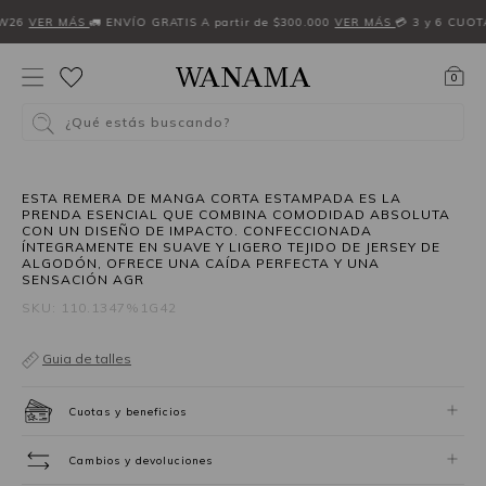
FW26
VER MÁS
🚛 ENVÍO GRATIS A partir de $300.000
VER MÁS
💳 3 y 6 CUOT
0
¿Qué estás buscando?
ESTA REMERA DE MANGA CORTA ESTAMPADA ES LA
PRENDA ESENCIAL QUE COMBINA COMODIDAD ABSOLUTA
CON UN DISEÑO DE IMPACTO. CONFECCIONADA
ÍNTEGRAMENTE EN SUAVE Y LIGERO TEJIDO DE JERSEY DE
ALGODÓN, OFRECE UNA CAÍDA PERFECTA Y UNA
SENSACIÓN AGR
SKU: 110.1347%1G42
Guia de talles
Cuotas y beneficios
Cambios y devoluciones