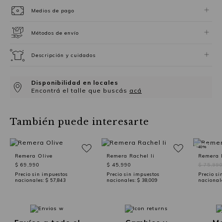
Medios de pago
Métodos de envío
Descripción y cuidados
Disponibilidad en locales
Encontrá el talle que buscás
acá
También puede interesarte
-40%
Remera Olive
Remera Rachel Ii
Remera 
$ 69,990
$ 45,990
$ 75,99
Precio sin impuestos
Precio sin impuestos
Precio si
nacionales:
$ 57,843
nacionales:
$ 38,009
nacional