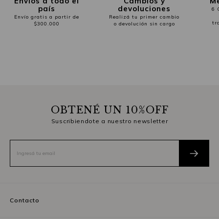
Envíos a todo el
Cambios y
Me
país
devoluciones
6 
Envío gratis a partir de
Realizá tu primer cambio
tr
$300.000
o devolución sin cargo
OBTENÉ UN 10%OFF
Suscribiendote a nuestro newsletter
Contacto