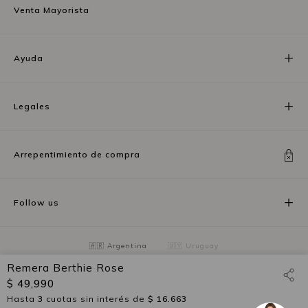
Venta Mayorista
Ayuda
Legales
Arrepentimiento de compra
Follow us
🇦🇷 Argentina
🇺🇾 Uruguay
Remera Berthie Rose
$ 49,990
Hasta
3
cuotas sin interés de
$ 16.663
Wanama©2026. Todos los derechos reservados.