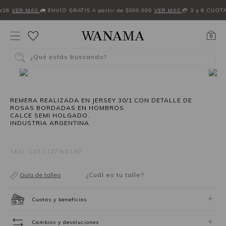
W26
VER MÁS
🚛 ENVÍO GRATIS A partir de $300.000
VER MÁS
💳 3 y 6 CUOT
0
¿Qué estás buscando?
REMERA REALIZADA EN JERSEY 30/1 CON DETALLE DE
ROSAS BORDADAS EN HOMBROS.
CALCE SEMI HOLGADO.
INDUSTRIA ARGENTINA
SKU: 110.3127%0140
Guia de talles
¿Cuál es tu talle?
Cuotas y beneficios
Cambios y devoluciones