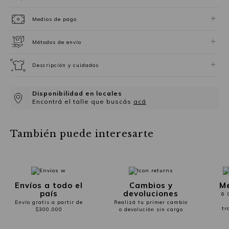
Medios de pago
Métodos de envío
Descripción y cuidados
Disponibilidad en locales
Encontrá el talle que buscás
acá
También puede interesarte
Envíos a todo el
Cambios y
Me
país
devoluciones
6 
Envío gratis a partir de
Realizá tu primer cambio
tr
$300.000
o devolución sin cargo