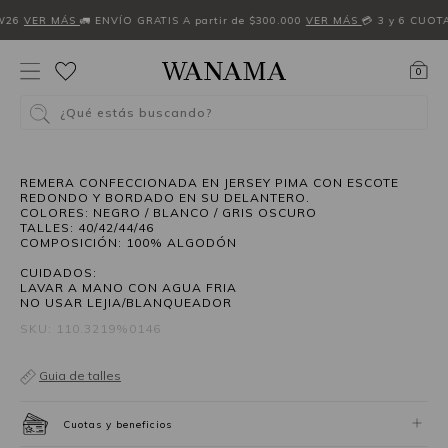
W26
VER MÁS
🚛 ENVÍO GRATIS A partir de $300.000
VER MÁS
💳 3 y 6 CUOT
0
¿Qué estás buscando?
REMERA CONFECCIONADA EN JERSEY PIMA CON ESCOTE
REDONDO Y BORDADO EN SU DELANTERO.
COLORES: NEGRO / BLANCO / GRIS OSCURO
TALLES: 40/42/44/46
COMPOSICIÓN: 100% ALGODÓN
CUIDADOS:
LAVAR A MANO CON AGUA FRIA
NO USAR LEJIA/BLANQUEADOR
SKU: 110.3219%0146
Guia de talles
Cuotas y beneficios