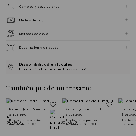
Cambios y devoluciones
Medios de pago
Métodos de envío
Descripción y cuidados
Disponibilidad en locales
Encontrá el talle que buscás
acá
También puede interesarte
Remera Joan Pima Iii
Remera Jackie Pima Iii
Remera J
$ 109,990
$ 109,990
$ 59,99
Precio sin impuestos
Precio sin impuestos
Precio si
nacionales:
$ 90,901
nacionales:
$ 90,901
nacional