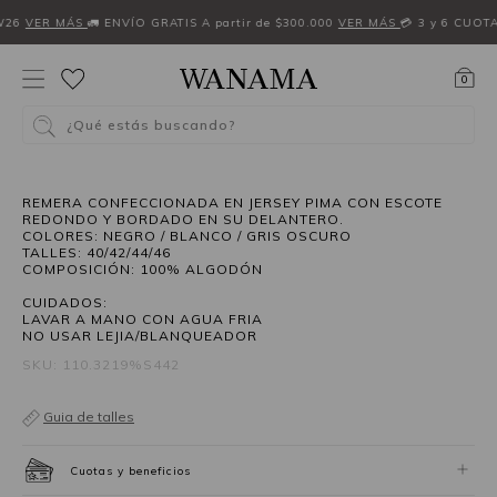
W26
VER MÁS
🚛 ENVÍO GRATIS A partir de $300.000
VER MÁS
💳 3 y 6 CUOT
0
¿Qué estás buscando?
REMERA CONFECCIONADA EN JERSEY PIMA CON ESCOTE
REDONDO Y BORDADO EN SU DELANTERO.
COLORES: NEGRO / BLANCO / GRIS OSCURO
TALLES: 40/42/44/46
COMPOSICIÓN: 100% ALGODÓN
CUIDADOS:
LAVAR A MANO CON AGUA FRIA
NO USAR LEJIA/BLANQUEADOR
SKU: 110.3219%S442
Guia de talles
Cuotas y beneficios