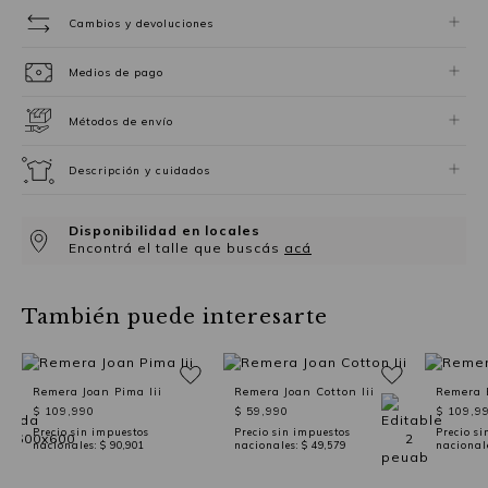
Cambios y devoluciones
Medios de pago
Métodos de envío
Descripción y cuidados
Disponibilidad en locales
Encontrá el talle que buscás
acá
También puede interesarte
Remera Joan Pima Iii
Remera Joan Cotton Iii
Remera B
$ 109,990
$ 59,990
$ 109,9
Precio sin impuestos
Precio sin impuestos
Precio si
nacionales:
$ 90,901
nacionales:
$ 49,579
nacional