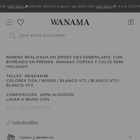
W26
VER MÁS
🚛 ENVÍO GRATIS A partir de $300.000
VER MÁS
💳 3 y 6 CUOT
0
¿Qué estás buscando?
40%OFF
REMERA REALIZADA EN JERSEY 30/1 ESMERILADO, CON
BORDADO EN PRENDA. MANGAS CORTAS Y CALCE SEMI
HOLGADO
TALLES: 40/42/44/46
COLORES:TIZA / NEGRO / BLANCO VT1 / BLANCO VT2 /
BLANCO VT3
COMPOSICIÓN: 100% ALGODÓN
LAVAR A MANO CON
SKU: 110.3243%2V42
Guia de talles
Cuotas y beneficios