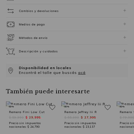
Cambios y devoluciones
Medios de pago
Métodos de envío
Descripción y cuidados
Disponibilidad en locales
Encontrá el talle que buscás
acá
También puede interesarte
-50%
-50%
-50%
Remera Fini Low Cut
Remera Jeffrey Iii R
Remera
$ 59,990
$ 29,995
$ 55,990
$ 27,995
$ 79,99
Precio sin impuestos
Precio sin impuestos
Precio si
nacionales:
$ 24,790
nacionales:
$ 23,137
nacional