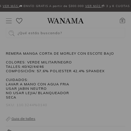
6
VER MÁS
🚛 ENVÍO GRATIS A partir de $300.000
VER MÁS
💳 3 y 6 CUOTAS 
0
¿Qué estás buscando?
50%OFF
REMERA MANGA CORTA DE MORLEY CON ESCOTE BAJO
COLORES: VERDE MILITAR/NEGRO
TALLES:40/42/44/46
COMPOSICIÓN: 57,6% POLIESTER 42,4% SPANDEX
CUIDADOS:
LAVAR A MANO CON AGUA FRIA
USAR JABIN NEUTRO
NO USAR LEJIA/ BLANQUEADOR
SECA
SKU: 110.3244%0140
Guia de talles