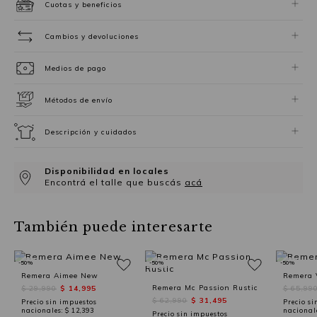
Cuotas y beneficios
Cambios y devoluciones
Medios de pago
Métodos de envío
Descripción y cuidados
Disponibilidad en locales
Encontrá el talle que buscás
acá
También puede interesarte
-50%
-50%
-50%
Remera Aimee New
Remera 
Remera Mc Passion Rustic
$ 29,990
$ 14,995
$ 65,99
$ 62,990
$ 31,495
Precio sin impuestos
Precio si
nacionales:
$ 12,393
nacional
Precio sin impuestos