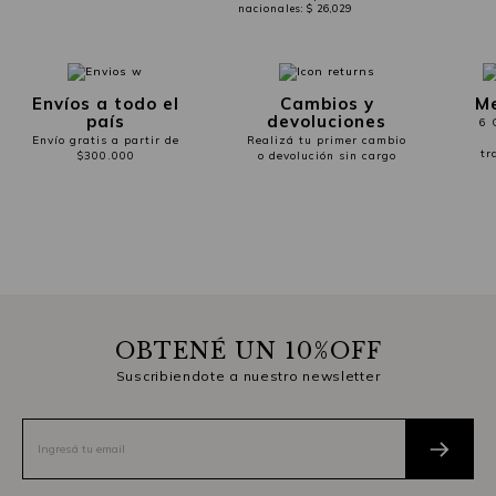
nacionales:
$ 26,029
Envíos a todo el
Cambios y
Me
país
devoluciones
6 
Envío gratis a partir de
Realizá tu primer cambio
tr
$300.000
o devolución sin cargo
OBTENÉ UN 10%OFF
Suscribiendote a nuestro newsletter