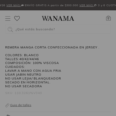
W26
VER MÁS
🚛 ENVÍO GRATIS A partir de $300.000
VER MÁS
💳 3 y 6 CUOT
0
¿Qué estás buscando?
50%OFF
REMERA MANGA CORTA CONFECCIONADA EN JERSEY .
COLORES: BLANCO
TALLES:40/42/44/46
COMPOSICIÓN: 100% VISCOSA
CUIDADOS:
LAVAR A MANO CON AGUA FRIA
USAR JABIN NEUTRO
NO USAR LEJIA/ BLANQUEADOR
SECADO EN HORIZONTAL.
NO USAR SECADORA
SKU: 110.3261%V340
Guia de talles