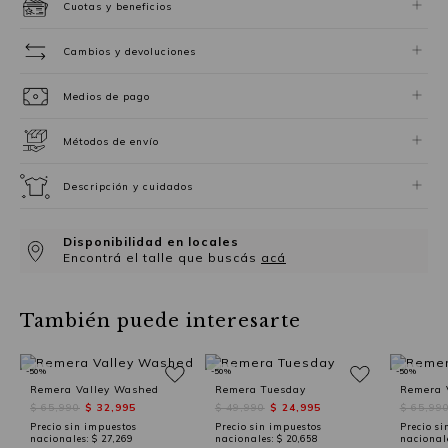
Cuotas y beneficios
Cambios y devoluciones
Medios de pago
Métodos de envío
Descripción y cuidados
Disponibilidad en locales
Encontrá el talle que buscás
acá
También puede interesarte
-50%
-50%
-50%
Remera Valley Washed
Remera Tuesday
Remera V
$ 65,990
$ 32,995
$ 49,990
$ 24,995
$ 65,99
Precio sin impuestos
Precio sin impuestos
Precio si
nacionales:
$ 27,269
nacionales:
$ 20,658
nacional