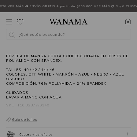
W26
VER MÁS
🚛 ENVÍO GRATIS A partir de $300.000
VER MÁS
💳 3 y 6 CUOT
0
¿Qué estás buscando?
REMERA DE MANGA CORTA CONFECCIONADA EN JERSEY DE
POLIAMIDA CON SPANDEX.
TALLES: 40 / 42 / 44 / 46
COLORES: OFF WHITE - MARRÓN - AZUL - NEGRO - AZUL
OSCURO
COMPOSICIÓN: 76% POLIAMIDA – 24% SPANDEX
CUIDADOS:
LAVAR A MANO CON AGUA
SKU: 110.3287%0140
Guia de talles
Cuotas y beneficios