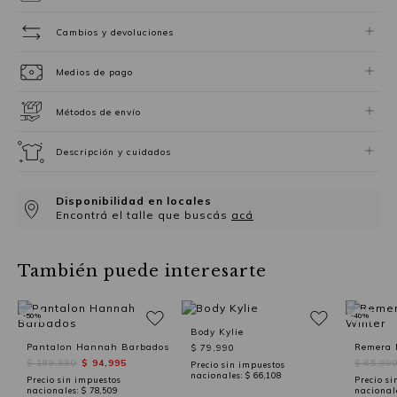
Cambios y devoluciones
Medios de pago
Métodos de envío
Descripción y cuidados
Disponibilidad en locales
Encontrá el talle que buscás
acá
También puede interesarte
-50%
-40%
Body Kylie
Pantalon Hannah Barbados
Remera 
$ 79,990
$ 189,990
$ 94,995
$ 65,99
Precio sin impuestos
nacionales:
$ 66,108
Precio sin impuestos
Precio si
nacionales:
$ 78,509
nacional