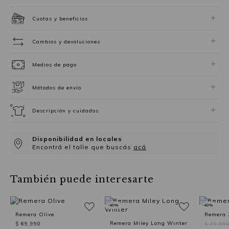
Cuotas y beneficios
Cambios y devoluciones
Medios de pago
Métodos de envío
Descripción y cuidados
Disponibilidad en locales
Encontrá el talle que buscás
acá
También puede interesarte
-40%
-40%
Remera Olive
Remera 
Remera Miley Long Winter
$ 69,990
$ 79,99