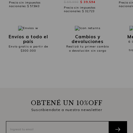
$ 65,990
$ 39,594
Precio sin impuestos
Precio si
nacionales:
$ 57,843
nacional
Precio sin impuestos
nacionales:
$ 32,723
Envíos a todo el
Cambios y
Me
país
devoluciones
6 
Envío gratis a partir de
Realizá tu primer cambio
tr
$300.000
o devolución sin cargo
OBTENÉ UN 10%OFF
Suscribiendote a nuestro newsletter