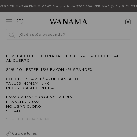
W26
VER MÁS
🚛 ENVÍO GRATIS A partir de $300.000
VER MÁS
💳 3 y 6 CUOT
0
¿Qué estás buscando?
REMERA CONFECCIONADA EN RIBB GASTADO CON CALCE
AL CUERPO
81% POLIESTER 15% RAYON 4% SPANDEX
COLORES: CAMEL/ AZUL GASTADO
TALLES: 40/42/44 / 46
INDUSTRIA ARGENTINA
LAVAR A MANO CON AGUA FRIA
PLANCHA SUAVE
NO USAR CLORO
SECAD
SKU: 110.3294%4140
Guia de talles