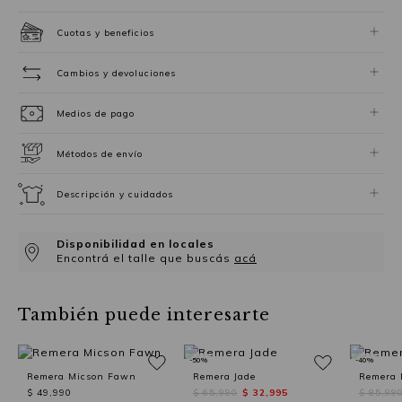
Cuotas y beneficios
Cambios y devoluciones
Medios de pago
Métodos de envío
Descripción y cuidados
Disponibilidad en locales
Encontrá el talle que buscás
acá
También puede interesarte
-50%
-40%
Remera Micson Fawn
Remera Jade
Remera 
$ 49,990
$ 65,990
$ 32,995
$ 85,99