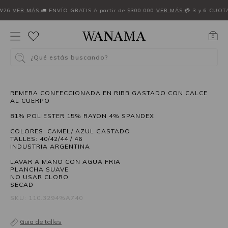
W26
VER MÁS
🚛 ENVÍO GRATIS A partir de $300.000
VER MÁS
💳 3 y 6 CUOT
0
¿Qué estás buscando?
REMERA CONFECCIONADA EN RIBB GASTADO CON CALCE
AL CUERPO
81% POLIESTER 15% RAYON 4% SPANDEX
COLORES: CAMEL/ AZUL GASTADO
TALLES: 40/42/44 / 46
INDUSTRIA ARGENTINA
LAVAR A MANO CON AGUA FRIA
PLANCHA SUAVE
NO USAR CLORO
SECAD
SKU: 110.3294%A740
Guia de talles