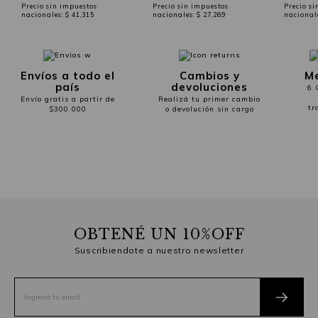
Precio sin impuestos
Precio sin impuestos
Precio si
nacionales:
$ 41,315
nacionales:
$ 27,269
nacional
Envíos a todo el
Cambios y
Me
país
devoluciones
6 
Envío gratis a partir de
Realizá tu primer cambio
tr
$300.000
o devolución sin cargo
OBTENÉ UN 10%OFF
Suscribiendote a nuestro newsletter