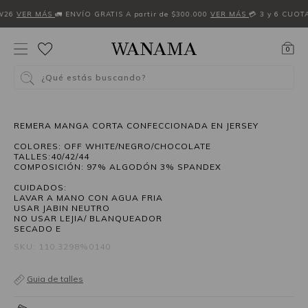
W26
VER MÁS
🚛 ENVÍO GRATIS A partir de $300.000
VER MÁS
💳 3 y 6 CUOT
0
¿Qué estás buscando?
40%OFF
REMERA MANGA CORTA CONFECCIONADA EN JERSEY
COLORES: OFF WHITE/NEGRO/CHOCOLATE
TALLES:40/42/44
COMPOSICIÓN: 97% ALGODÓN 3% SPANDEX
CUIDADOS:
LAVAR A MANO CON AGUA FRIA
USAR JABIN NEUTRO
NO USAR LEJIA/ BLANQUEADOR
SECADO E
SKU: 110.3298%0140
Guia de talles