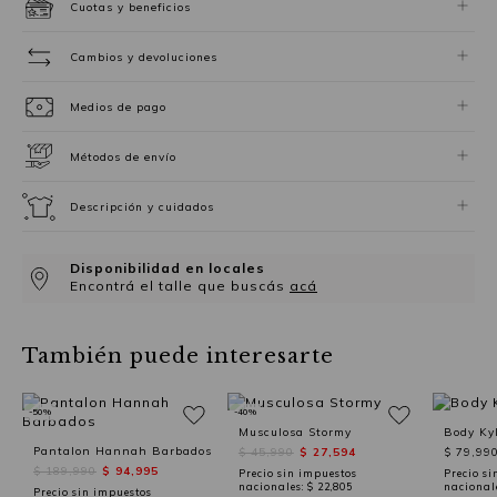
Cuotas y beneficios
Cambios y devoluciones
Medios de pago
Métodos de envío
Descripción y cuidados
Disponibilidad en locales
Encontrá el talle que buscás
acá
También puede interesarte
-50%
-40%
Musculosa Stormy
Body Kyl
Pantalon Hannah Barbados
$ 45,990
$ 27,594
$ 79,99
$ 189,990
$ 94,995
Precio sin impuestos
Precio si
nacionales:
$ 22,805
nacional
Precio sin impuestos