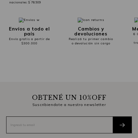
nacionales:
$ 78,509
Envíos a todo el
Cambios y
Me
país
devoluciones
6 
Envío gratis a partir de
Realizá tu primer cambio
tr
$300.000
o devolución sin cargo
OBTENÉ UN 10%OFF
Suscribiendote a nuestro newsletter