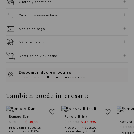
Cuotas y beneficios
Cambios y devoluciones
Medios de pago
Métodos de envío
Descripción y cuidados
Disponibilidad en locales
Encontrá el talle que buscás
acá
También puede interesarte
-50%
-50%
-40%
Remera Sam
Remera Blink Ii
Remera 
$ 79,990
$ 39,995
$ 85,990
$ 42,995
$ 69,99
Precio sin impuestos
Precio sin impuestos
nacionales:
$ 33,054
nacionales:
$ 35,534
Precio si