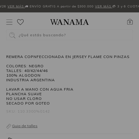
W26
VER MÁS
🚛 ENVÍO GRATIS A partir de $300.000
VER MÁS
💳 3 y 6 CUOT
0
¿Qué estás buscando?
40%OFF
REMERA COPNFECCIONADA EN JERSEY FLAME CON PINZAS
COLORES: NEGRO
TALLES: 40/42/44/46
100% ALGODON
INDUSTRIA ARGENTINA
LAVAR A MANO CON AGUA FRIA
PLANCHA SUAVE
NO USAR CLORO
SECADO POR GOTEO
SKU: 110.3300%0142
Guia de talles