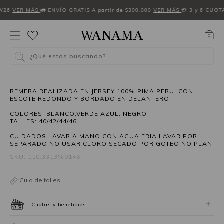
W26
VER MÁS
🚛 ENVÍO GRATIS A partir de $300.000
VER MÁS
💳 3 y 6 CUOT
0
¿Qué estás buscando?
REMERA REALIZADA EN JERSEY 100% PIMA PERU, CON
ESCOTE REDONDO Y BORDADO EN DELANTERO.
COLORES: BLANCO,VERDE,AZUL, NEGRO
TALLES: 40/42/44/46
CUIDADOS:LAVAR A MANO CON AGUA FRIA LAVAR POR
SEPARADO NO USAR CLORO SECADO POR GOTEO NO PLAN
SKU: 110.3313%0146
Guia de talles
Cuotas y beneficios