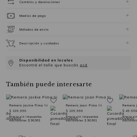
Cambios y devoluciones
Medios de pago
Métodos de envío
Descripción y cuidados
Disponibilidad en locales
Encontrá el talle que buscás
acá
También puede interesarte
Remera Jackie Pima Iii
Remera Joan Pima Iii
Remera J
$ 109,990
$ 109,990
$ 49,99
Precio sin impuestos
Precio sin impuestos
Precio si
nacionales:
$ 90,901
nacionales:
$ 90,901
nacional