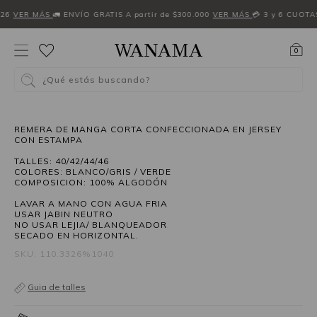
W26
VER MÁS
🚛 ENVÍO GRATIS A partir de $300.000
VER MÁS
💳 3 y 6 CUOTA
0
¿Qué estás buscando?
40%OFF
REMERA DE MANGA CORTA CONFECCIONADA EN JERSEY
CON ESTAMPA
TALLES: 40/42/44/46
COLORES: BLANCO/GRIS / VERDE
COMPOSICION: 100% ALGODÓN
LAVAR A MANO CON AGUA FRIA
USAR JABIN NEUTRO
NO USAR LEJIA/ BLANQUEADOR
SECADO EN HORIZONTAL.
SKU: 110.3326%1040
Guia de talles