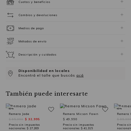
Cuotas y beneficios
Cambios y devoluciones
Medios de pago
Métodos de envío
Descripción y cuidados
Disponibilidad en locales
Encontrá el talle que buscás
acá
También puede interesarte
-50%
-40%
Remera Jade
Remera Micson Fawn
Remera 
$ 65,990
$ 32,995
$ 49,990
$ 85,99
Precio sin impuestos
Precio sin impuestos
Precio si
nacionales:
$ 27,269
nacionales:
$ 41,315
nacional