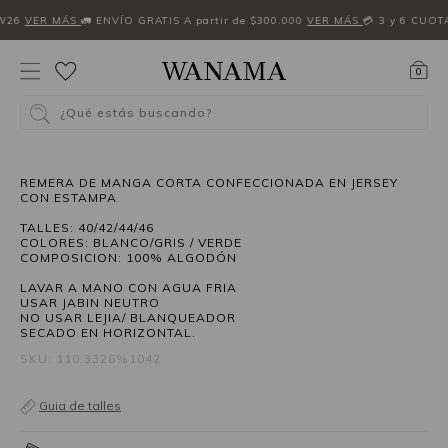
W26
VER MÁS
🚛 ENVÍO GRATIS A partir de $300.000
VER MÁS
💳 3 y 6 CUOT
0
¿Qué estás buscando?
40%OFF
REMERA DE MANGA CORTA CONFECCIONADA EN JERSEY
CON ESTAMPA
TALLES: 40/42/44/46
COLORES: BLANCO/GRIS / VERDE
COMPOSICION: 100% ALGODÓN
LAVAR A MANO CON AGUA FRIA
USAR JABIN NEUTRO
NO USAR LEJIA/ BLANQUEADOR
SECADO EN HORIZONTAL.
SKU: 110.3326%1042
Guia de talles