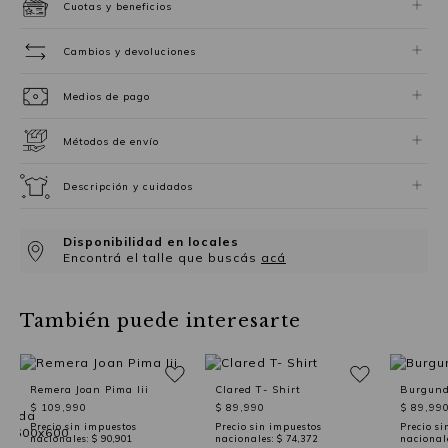
Cuotas y beneficios
Cambios y devoluciones
Medios de pago
Métodos de envío
Descripción y cuidados
Disponibilidad en locales
Encontrá el talle que buscás
acá
También puede interesarte
Remera Joan Pima Iii
Clared T- Shirt
Burgund
$ 109,990
$ 89,990
$ 89,99
Precio sin impuestos
Precio sin impuestos
Precio si
nacionales:
$ 90,901
nacionales:
$ 74,372
nacional