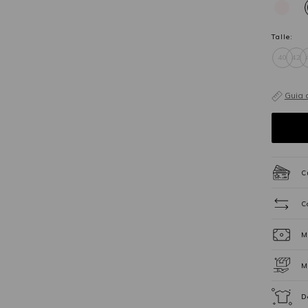
Talle:
40
42
Guia 
C
C
M
M
D