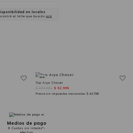
isponibilidad en locales
ncontrá el talle que buscás
acá
-50%
Top Arya Chaser
$ 105,990
$ 52,995
Precio sin impuestos nacionales:
$ 43,798
Medios de pago
6 Cuotas sin interés*-
efectivo