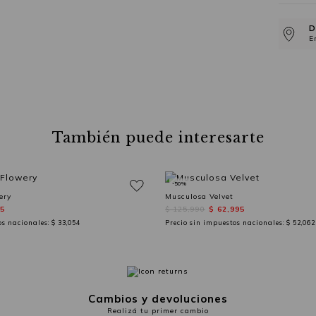
D
E
También puede interesarte
-50%
ery
Musculosa Velvet
95
$ 125,990
$ 62,995
os nacionales:
$ 33,054
Precio sin impuestos nacionales:
$ 52,062
Cambios y devoluciones
Realizá tu primer cambio