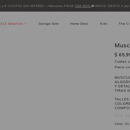
3 y 6 CUOTAS SIN INTERÉS
✨Wanama FW26
VER MÁS
🚛 ENVÍO GRATIS A part
SALE Selection ✨
Garage Sale
Home Deco
Kids
The Ci
Musc
$ 65,9
Cuotas s
Precio s
MUSCUL
ALGODÓ
Y DETA
TIRAS 
TALLES: 
COLORE
COMPOS
SKU: 1
Color:
01