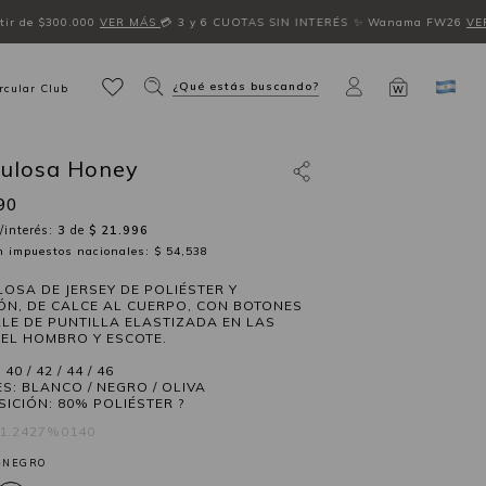
ir de $300.000
VER MÁS
💳 3 y 6 CUOTAS SIN INTERÉS
✨ Wanama FW26
VE
¿Qué estás buscando?
rcular Club
W
ulosa Honey
90
/interés:
3
de
$ 21.996
in impuestos nacionales: $ 54,538
OSA DE JERSEY DE POLIÉSTER Y
N, DE CALCE AL CUERPO, CON BOTONES
LLE DE PUNTILLA ELASTIZADA EN LAS
DEL HOMBRO Y ESCOTE.
40 / 42 / 44 / 46
S: BLANCO / NEGRO / OLIVA
ICIÓN: 80% POLIÉSTER ?
11.2427%0140
-NEGRO