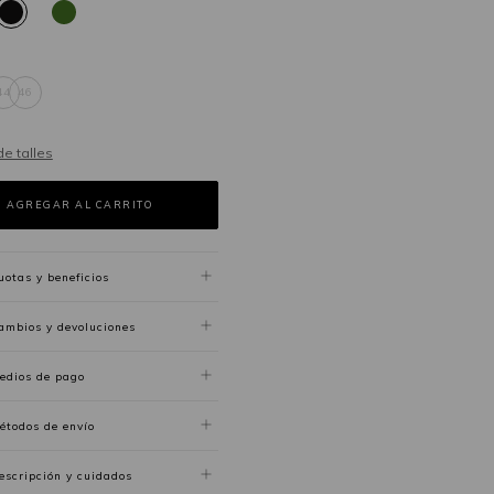
44
46
de talles
uotas y beneficios
ambios y devoluciones
edios de pago
étodos de envío
escripción y cuidados