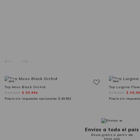
-40%
-50%
Top Moss Black Orchid
Top Luigina Flow
$ 99,990
$ 59,994
$ 79,990
$ 39,9
Precio sin impuestos nacionales:
$ 49,582
Precio sin impuest
Envíos a todo el país
Envío gratis a partir de
$300.000