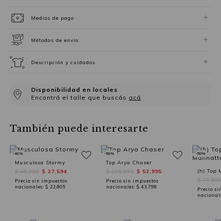
Medios de pago
Métodos de envío
Descripción y cuidados
Disponibilidad en locales
Encontrá el talle que buscás
acá
También puede interesarte
-40%
-50%
-50%
Musculosa Stormy
Top Arya Chaser
$ 45,990
$ 27,594
$ 105,990
$ 52,995
$ 79,99
Precio sin impuestos
Precio sin impuestos
nacionales:
$ 22,805
nacionales:
$ 43,798
Precio si
nacional