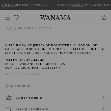
6
VER MÁS
🚛 ENVÍO GRATIS A partir de $300.000
VER MÁS
💳 3 y 6 CUOTAS 
0
¿Qué estás buscando?
MUSCULOSA DE JERSEY DE POLIÉSTER Y ALGODÓN, DE
CALCE AL CUERPO, CON BOTONES Y DETALLE DE PUNTILLA
ELASTIZADA EN LAS TIRAS DEL HOMBRO Y ESCOTE.
TALLES: 40 / 42 / 44 / 46
COLORES: BLANCO / NEGRO / OLIVA
COMPOSICIÓN: 80% POLIÉSTER ?
SKU: 111.2427%1044
Guia de talles
Cuotas y beneficios
Cambios y devoluciones