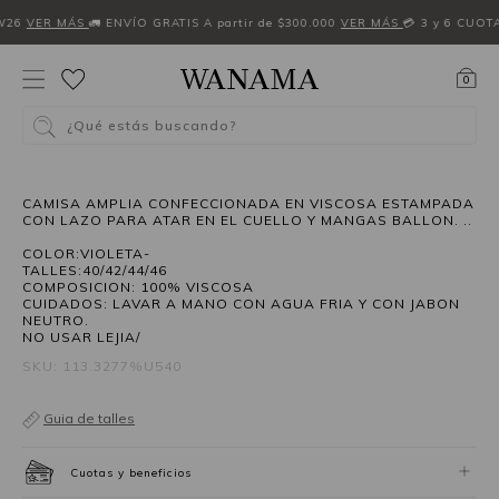
W26
VER MÁS
🚛 ENVÍO GRATIS A partir de $300.000
VER MÁS
💳 3 y 6 CUOT
0
¿Qué estás buscando?
30%OFF
NEW IN
CAMISA AMPLIA CONFECCIONADA EN VISCOSA ESTAMPADA
CON LAZO PARA ATAR EN EL CUELLO Y MANGAS BALLON. ..
COLOR:VIOLETA-
TALLES:40/42/44/46
COMPOSICION: 100% VISCOSA
CUIDADOS: LAVAR A MANO CON AGUA FRIA Y CON JABON
NEUTRO.
NO USAR LEJIA/
SKU: 113.3277%U540
Guia de talles
Cuotas y beneficios