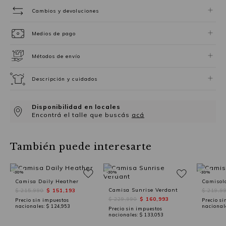
Cambios y devoluciones
Medios de pago
Métodos de envío
Descripción y cuidados
Disponibilidad en locales
Encontrá el talle que buscás
acá
También puede interesarte
-30%
-30%
-30%
Camisa Daily Heather
Camisola
Camisa Sunrise Verdant
$ 215,990
$ 151,193
$ 219,9
$ 229,990
$ 160,993
Precio sin impuestos
Precio si
nacionales:
$ 124,953
nacional
Precio sin impuestos
nacionales:
$ 133,053