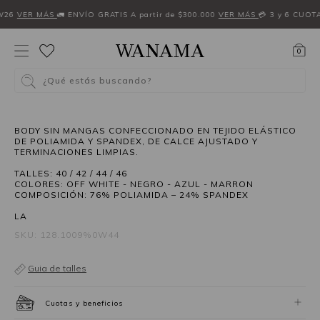
W26
VER MÁS
🚛 ENVÍO GRATIS A partir de $300.000
VER MÁS
💳 3 y 6 CUOT
0
¿Qué estás buscando?
BODY SIN MANGAS CONFECCIONADO EN TEJIDO ELÁSTICO
DE POLIAMIDA Y SPANDEX, DE CALCE AJUSTADO Y
TERMINACIONES LIMPIAS.
TALLES: 40 / 42 / 44 / 46
COLORES: OFF WHITE - NEGRO - AZUL - MARRON
COMPOSICIÓN: 76% POLIAMIDA – 24% SPANDEX
LA
SKU: 128.1009%0W44
Guia de talles
Cuotas y beneficios