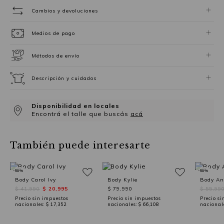
Cambios y devoluciones
Medios de pago
Métodos de envío
Descripción y cuidados
Disponibilidad en locales
Encontrá el talle que buscás
acá
También puede interesarte
-50%
-50%
Body Carol Ivy
Body Kylie
Body An
$ 41,990
$ 20,995
$ 79,990
$ 55,99
Precio sin impuestos
Precio sin impuestos
Precio si
nacionales:
$ 17,352
nacionales:
$ 66,108
nacional