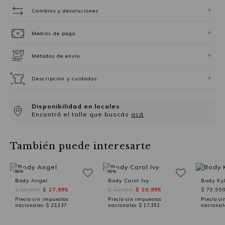
Cambios y devoluciones
Medios de pago
Métodos de envío
Descripción y cuidados
Disponibilidad en locales
Encontrá el talle que buscás
acá
También puede interesarte
-50%
-50%
Body Angel
Body Carol Ivy
Body Kyl
$ 55,990
$ 27,995
$ 41,990
$ 20,995
$ 79,99
Precio sin impuestos
Precio sin impuestos
Precio si
nacionales:
$ 23,137
nacionales:
$ 17,352
nacional