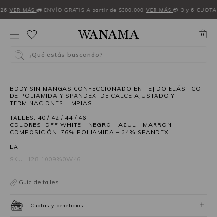
W26
VER MÁS
🚛 ENVÍO GRATIS A partir de $300.000
VER MÁS
💳 3 y 6 CUOTA
0
¿Qué estás buscando?
BODY SIN MANGAS CONFECCIONADO EN TEJIDO ELÁSTICO
DE POLIAMIDA Y SPANDEX, DE CALCE AJUSTADO Y
TERMINACIONES LIMPIAS.
TALLES: 40 / 42 / 44 / 46
COLORES: OFF WHITE - NEGRO - AZUL - MARRON
COMPOSICIÓN: 76% POLIAMIDA – 24% SPANDEX
LA
SKU: 128.1009%0W46
Guia de talles
Cuotas y beneficios