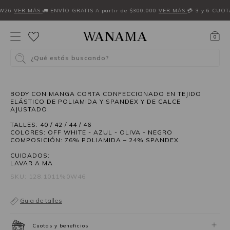
FW26
VER MÁS
🚛 ENVÍO GRATIS A partir de $300.000
VER MÁS
💳 3 y 6 CUOT
0
¿Qué estás buscando?
BODY CON MANGA CORTA CONFECCIONADO EN TEJIDO
ELÁSTICO DE POLIAMIDA Y SPANDEX Y DE CALCE
AJUSTADO.
TALLES: 40 / 42 / 44 / 46
COLORES: OFF WHITE - AZUL - OLIVA - NEGRO
COMPOSICIÓN: 76% POLIAMIDA – 24% SPANDEX
CUIDADOS:
LAVAR A MA
SKU: 128.1011%0W46
Guia de talles
Cuotas y beneficios