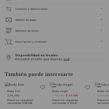
Cambios y devoluciones
Medios de pago
Métodos de envío
Descripción y cuidados
Disponibilidad en locales
Encontrá el talle que buscás
acá
También puede interesarte
-50%
-50%
Body Kim
Body Angel
Body Car
$ 79,990
$ 55,990
$ 27,995
$ 41,99
Precio sin impuestos
Precio sin impuestos
Precio si
nacionales:
$ 66,108
nacionales:
$ 23,137
nacional