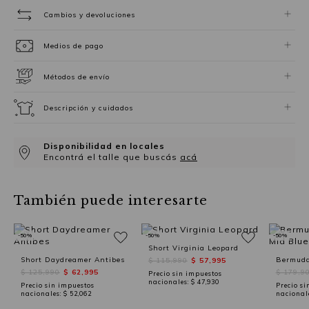
Cambios y devoluciones
Medios de pago
Métodos de envío
Descripción y cuidados
Disponibilidad en locales
Encontrá el talle que buscás
acá
También puede interesarte
-50%
-50%
-50%
Short Virginia Leopard
Short Daydreamer Antibes
$ 115,990
$ 57,995
$ 125,990
$ 62,995
$ 179,9
Precio sin impuestos
nacionales:
$ 47,930
Precio sin impuestos
Precio si
nacionales:
$ 52,062
nacional