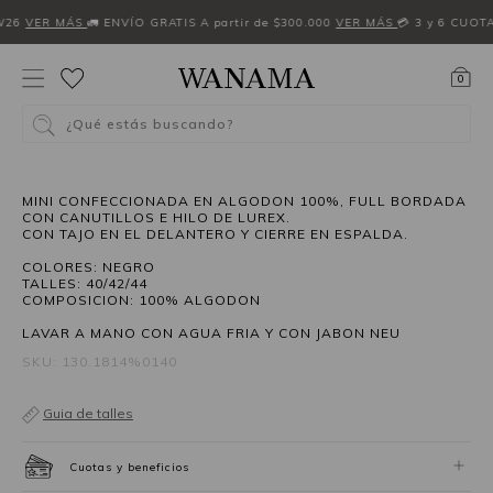
W26
VER MÁS
🚛 ENVÍO GRATIS A partir de $300.000
VER MÁS
💳 3 y 6 CUOT
0
¿Qué estás buscando?
50%OFF
MINI CONFECCIONADA EN ALGODON 100%, FULL BORDADA
CON CANUTILLOS E HILO DE LUREX.
CON TAJO EN EL DELANTERO Y CIERRE EN ESPALDA.
COLORES: NEGRO
TALLES: 40/42/44
COMPOSICION: 100% ALGODON
LAVAR A MANO CON AGUA FRIA Y CON JABON NEU
SKU: 130.1814%0140
Guia de talles
Cuotas y beneficios