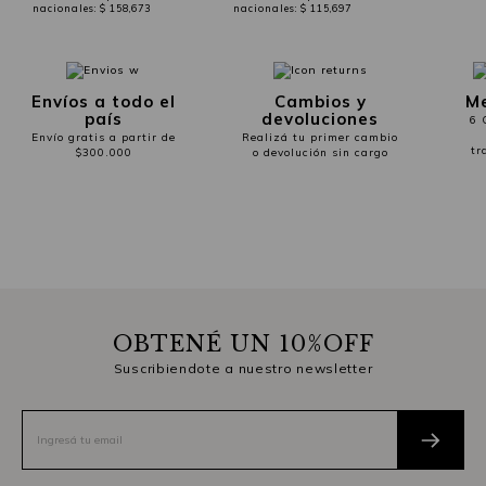
nacionales:
$ 158,673
nacionales:
$ 115,697
Envíos a todo el
Cambios y
Me
país
devoluciones
6 
Envío gratis a partir de
Realizá tu primer cambio
tr
$300.000
o devolución sin cargo
OBTENÉ UN 10%OFF
Suscribiendote a nuestro newsletter