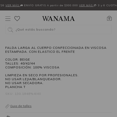
W26
VER MÁS
🚛 ENVÍO GRATIS A partir de $300.000
VER MÁS
💳 3 y 6 CUOTA
0
¿Qué estás buscando?
40%OFF
FALDA LARGA AL CUERPO CONFECCIONADA EN VISCOSA
ESTAMPADA. CON ELASTICO EL FRENTE
COLOR: BEIGE
TALLES: 40/42/44
COMPOSICIÓN: 100% VISCOSA
LIMPIEZA EN SECO POR PROFESIONALES.
NO USAR LEJIA/BLANQUEADOR.
NO USAR SECADORA.
PLANCHA T
SKU: 130.1848%4I40
Guia de talles