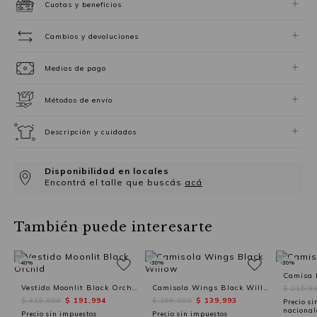
Cuotas y beneficios
Cambios y devoluciones
Medios de pago
Métodos de envío
Descripción y cuidados
Disponibilidad en locales
Encontrá el talle que buscás
acá
También puede interesarte
-40%
-30%
-30%
Camisa 
Vestido Moonlit Black Orchid
Camisola Wings Black Willow
$ 215,9
$ 319,990
$ 191,994
$ 199,990
$ 139,993
Precio si
nacional
Precio sin impuestos
Precio sin impuestos