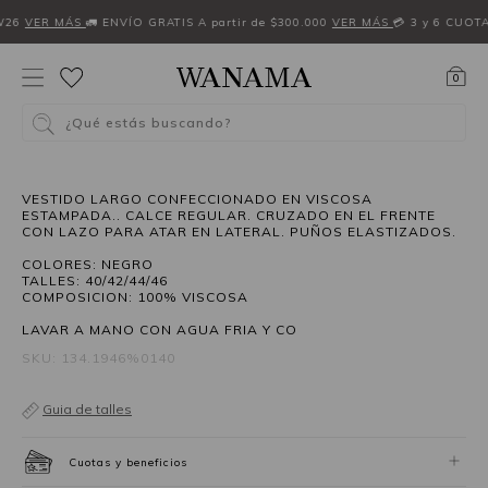
W26
VER MÁS
🚛 ENVÍO GRATIS A partir de $300.000
VER MÁS
💳 3 y 6 CUOT
0
¿Qué estás buscando?
40%OFF
VESTIDO LARGO CONFECCIONADO EN VISCOSA
ESTAMPADA.. CALCE REGULAR. CRUZADO EN EL FRENTE
CON LAZO PARA ATAR EN LATERAL. PUÑOS ELASTIZADOS.
COLORES: NEGRO
TALLES: 40/42/44/46
COMPOSICION: 100% VISCOSA
LAVAR A MANO CON AGUA FRIA Y CO
SKU: 134.1946%0140
Guia de talles
Cuotas y beneficios