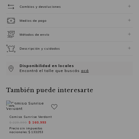
Cambios y devoluciones
Medios de pago
Métodos de envío
Descripción y cuidados
Disponibilidad en locales
Encontrá el talle que buscás
acá
También puede interesarte
-30%
Camisa Sunrise Verdant
$ 229,990
$ 160,993
Precio sin impuestos
nacionales:
$ 133,053