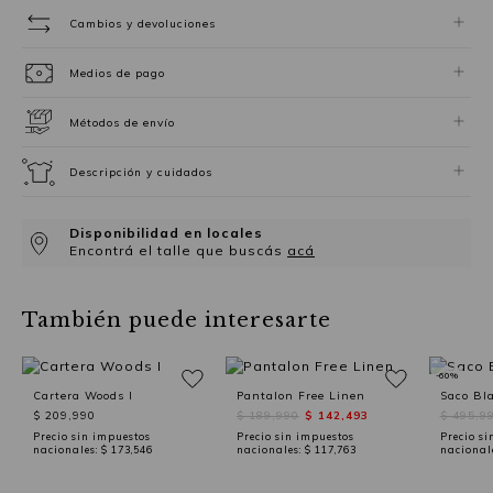
Cambios y devoluciones
Medios de pago
Métodos de envío
Descripción y cuidados
Disponibilidad en locales
Encontrá el talle que buscás
acá
También puede interesarte
-60%
Cartera Woods I
Pantalon Free Linen
Saco Bl
$ 209,990
$ 189,990
$ 142,493
$ 495,9
Precio sin impuestos
Precio sin impuestos
Precio si
nacionales:
$ 173,546
nacionales:
$ 117,763
nacional