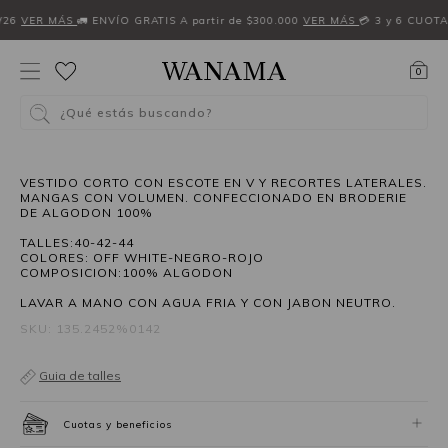
W26
VER MÁS
🚛 ENVÍO GRATIS A partir de $300.000
VER MÁS
💳 3 y 6 CUOTA
0
¿Qué estás buscando?
50%OFF
VESTIDO CORTO CON ESCOTE EN V Y RECORTES LATERALES.
MANGAS CON VOLUMEN. CONFECCIONADO EN BRODERIE
DE ALGODON 100%
TALLES:40-42-44
COLORES: OFF WHITE-NEGRO-ROJO
COMPOSICION:100% ALGODON
LAVAR A MANO CON AGUA FRIA Y CON JABON NEUTRO.
SKU: 135.2452%0142
Guia de talles
Cuotas y beneficios