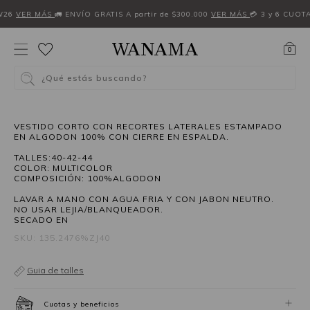
W26
VER MÁS
🚛 ENVÍO GRATIS A partir de $300.000
VER MÁS
💳 3 y 6 CUOT
0
¿Qué estás buscando?
50%OFF
VESTIDO CORTO CON RECORTES LATERALES ESTAMPADO
EN ALGODON 100% CON CIERRE EN ESPALDA.
TALLES:40-42-44
COLOR: MULTICOLOR
COMPOSICIÓN: 100%ALGODON
LAVAR A MANO CON AGUA FRIA Y CON JABON NEUTRO.
NO USAR LEJIA/BLANQUEADOR.
SECADO EN
SKU: 135.2476%ZJ40
Guia de talles
Cuotas y beneficios