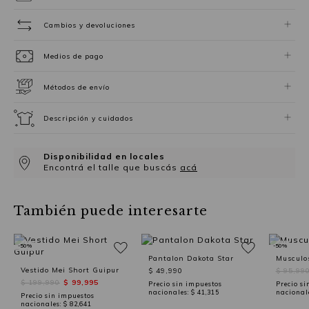
Cambios y devoluciones
Medios de pago
Métodos de envío
Descripción y cuidados
Disponibilidad en locales
Encontrá el talle que buscás
acá
También puede interesarte
-50%
-50%
Pantalon Dakota Star
Musculo
Vestido Mei Short Guipur
$ 49,990
$ 95,99
$ 199,990
$ 99,995
Precio sin impuestos
Precio si
nacionales:
$ 41,315
nacional
Precio sin impuestos
nacionales:
$ 82,641