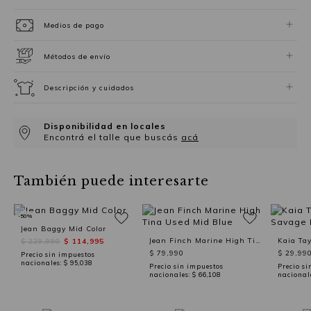
Medios de pago
Métodos de envío
Descripción y cuidados
Disponibilidad en locales
Encontrá el talle que buscás
acá
También puede interesarte
-50%
Jean Baggy Mid Color
Jean Finch Marine High Tina Used Mid Blue
$ 229,990
$ 114,995
$ 79,990
$ 29,99
Precio sin impuestos
nacionales:
$ 95,038
Precio sin impuestos
Precio si
nacionales:
$ 66,108
nacional