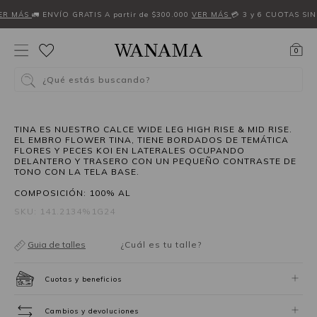
ER MÁS
🚛 ENVÍO GRATIS A partir de $300.000
VER MÁS
💳 3 y 6 CUOTAS SIN
0
¿Qué estás buscando?
50%OFF
TINA ES NUESTRO CALCE WIDE LEG HIGH RISE & MID RISE.
EL EMBRO FLOWER TINA, TIENE BORDADOS DE TEMÁTICA
FLORES Y PECES KOI EN LATERALES OCUPANDO
DELANTERO Y TRASERO CON UN PEQUEÑO CONTRASTE DE
TONO CON LA TELA BASE.
COMPOSICIÓN: 100% AL
SKU: 141.2134%1G24
Guia de talles
¿Cuál es tu talle?
Cuotas y beneficios
Cambios y devoluciones