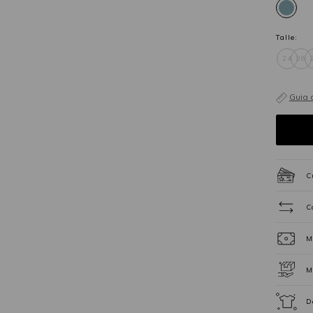
Talle:
24
26
Guia 
C
C
M
M
D