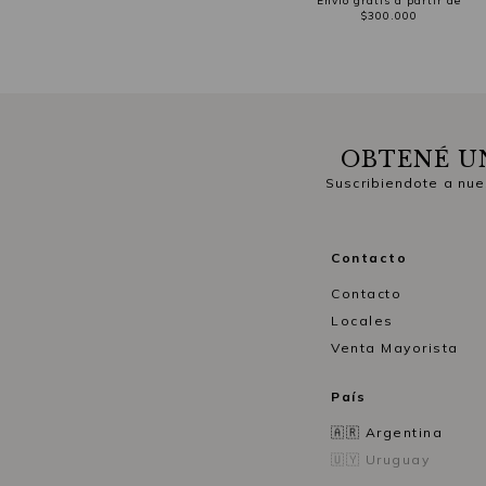
Envío gratis a partir de
$300.000
OBTENÉ U
Suscribiendote a nue
Contacto
Contacto
Locales
Venta Mayorista
País
🇦🇷 Argentina
🇺🇾 Uruguay