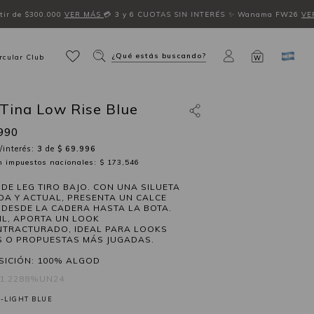
ir de $300.000
VER MÁS
💳 3 y 6 CUOTAS SIN INTERÉS
✨ Wanama FW26
VE
¿Qué estás buscando?
rcular Club
W
 Tina Low Rise Blue
990
/interés:
3
de
$ 69.996
in impuestos nacionales: $ 173,546
IDE LEG TIRO BAJO. CON UNA SILUETA
DA Y ACTUAL, PRESENTA UN CALCE
 DESDE LA CADERA HASTA LA BOTA.
IL, APORTA UN LOOK
TRACTURADO, IDEAL PARA LOOKS
S O PROPUESTAS MÁS JUGADAS.
ICIÓN: 100% ALGOD
41.2288%UN24
-LIGHT BLUE