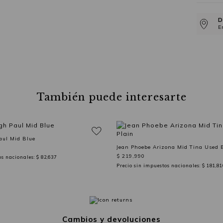
D
E
También puede interesarte
aul Mid Blue
Jean Phoebe Arizona Mid Tina Used B
$ 219,990
os nacionales:
$ 82,637
Precio sin impuestos nacionales:
$ 181,81
Cambios y devoluciones