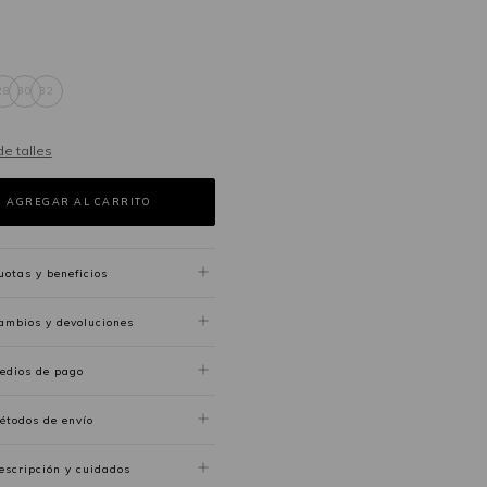
28
30
32
de talles
uotas y beneficios
ambios y devoluciones
edios de pago
étodos de envío
escripción y cuidados