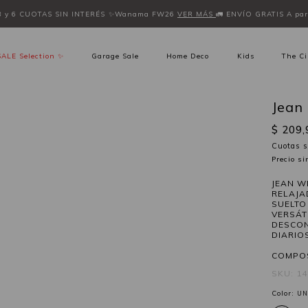
3 y 6 CUOTAS SIN INTERÉS
✨Wanama FW26
VER MÁS
🚛 ENVÍO GRATIS A part
SALE Selection ✨
Garage Sale
Home Deco
Kids
The Ci
Jean
$ 209,
Cuotas s
Precio s
JEAN W
RELAJA
SUELTO
VERSÁT
DESCON
DIARIO
COMPOS
SKU: 1
Color:
UN