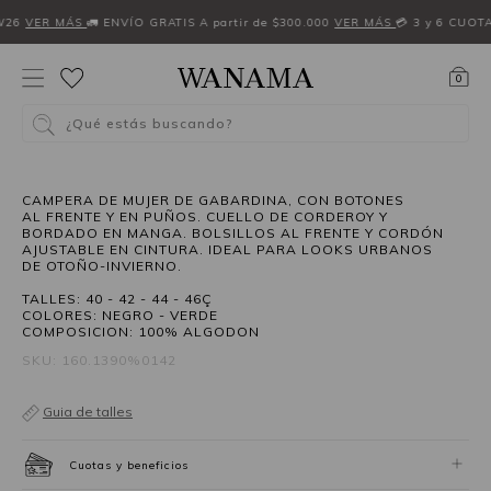
W26
VER MÁS
🚛 ENVÍO GRATIS A partir de $300.000
VER MÁS
💳 3 y 6 CUOT
0
¿Qué estás buscando?
50%OFF
CAMPERA DE MUJER DE GABARDINA, CON BOTONES
AL FRENTE Y EN PUÑOS. CUELLO DE CORDEROY Y
BORDADO EN MANGA. BOLSILLOS AL FRENTE Y CORDÓN
AJUSTABLE EN CINTURA. IDEAL PARA LOOKS URBANOS
DE OTOÑO-INVIERNO.
TALLES: 40 - 42 - 44 - 46Ç
COLORES: NEGRO - VERDE
COMPOSICION: 100% ALGODON
SKU: 160.1390%0142
Guia de talles
Cuotas y beneficios