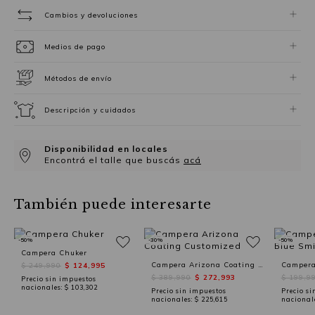
Cambios y devoluciones
Medios de pago
Métodos de envío
Descripción y cuidados
Disponibilidad en locales
Encontrá el talle que buscás
acá
También puede interesarte
-50%
-30%
-50%
Campera Chuker
Campera Arizona Coating Customized
$ 249,990
$ 124,995
$ 389,990
$ 272,993
$ 199,9
Precio sin impuestos
nacionales:
$ 103,302
Precio sin impuestos
Precio si
nacionales:
$ 225,615
nacional