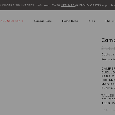
6 CUOTAS SIN INTERÉS
✨Wanama FW26
VER MÁS
🚛 ENVÍO GRATIS A partir 
SALE Selection ✨
Garage Sale
Home Deco
Kids
The Ci
Camp
$ 249
Cuotas s
Precio s
CAMPER
CUELLO
PARA D
URBANO
MANO C
BLANQ
TALLES 
COLORE
100% P
SKU: 1