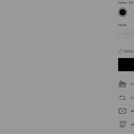
Color:
01
Talle:
40
42
Guia 
C
C
M
M