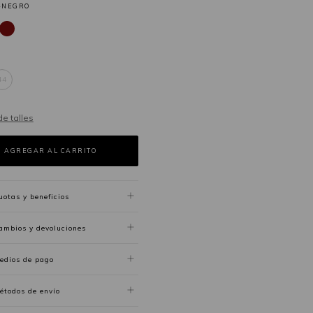
-NEGRO
44
de talles
uotas y beneficios
ambios y devoluciones
edios de pago
étodos de envío