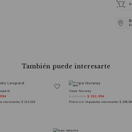
D
D
E
También puede interesarte
-40%
eopard
Capa Norway
,994
$ 419,990
$ 251,994
os nacionales:
$ 213,219
Precio sin impuestos nacionales:
$ 208,26