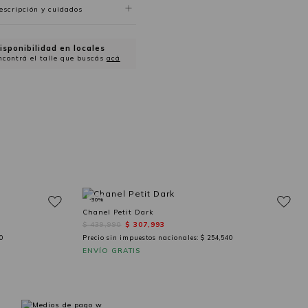
escripción y cuidados
isponibilidad en locales
ncontrá el talle que buscás
acá
-30%
Chanel Petit Dark
$ 439,990
$ 307,993
0
Precio sin impuestos nacionales:
$ 254,540
ENVÍO GRATIS