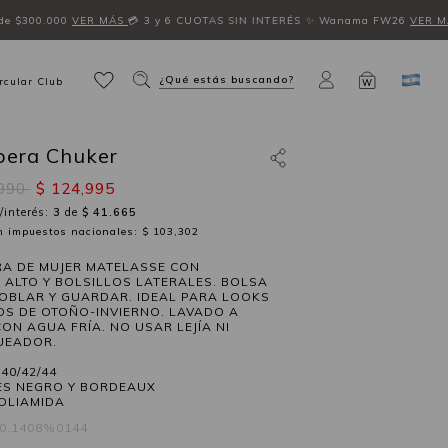
de $300.000
VER MÁS
💳 3 y 6 CUOTAS SIN INTERÉS
✨ Wanama FW26
VER M
¿Qué estás buscando?
rcular Club
W
era Chuker
,990
$ 124,995
/interés:
3
de
$ 41.665
in impuestos nacionales: $ 103,302
A DE MUJER MATELASSE CON
 ALTO Y BOLSILLOS LATERALES. BOLSA
OBLAR Y GUARDAR. IDEAL PARA LOOKS
S DE OTOÑO-INVIERNO. LAVADO A
ON AGUA FRÍA. NO USAR LEJÍA NI
UEADOR.
40/42/44
S NEGRO Y BORDEAUX
OLIAMIDA
60.1408%0144