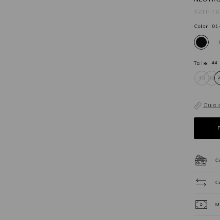
SKU: 1
Color:
01
Talle:
44
40
42
Guia 
C
C
M