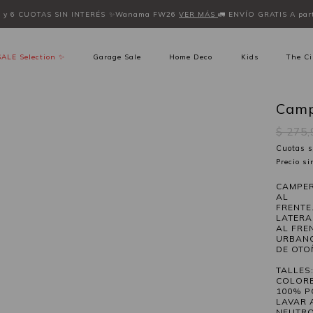
 y 6 CUOTAS SIN INTERÉS
✨Wanama FW26
VER MÁS
🚛 ENVÍO GRATIS A part
SALE Selection ✨
Garage Sale
Home Deco
Kids
The Ci
Camp
$ 275
Cuotas s
Precio s
CAMPER
AL
FRENTE
LATERA
AL FRE
URBAN
DE OTO
TALLES:
COLORE
100% P
LAVAR 
NEUTRO