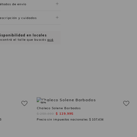
étodos de envío
escripción y cuidados
isponibilidad en locales
ncontrá el talle que buscás
acá
-50%
Chaleco Solene Barbados
$ 259,990
$ 129,995
6
Precio sin impuestos nacionales:
$ 107,434