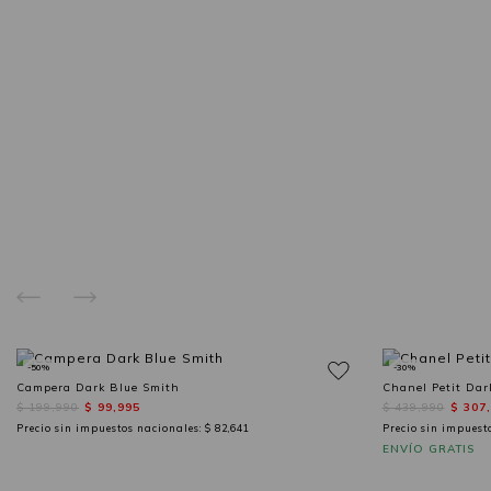
-50%
-30%
Campera Dark Blue Smith
Chanel Petit Dar
$ 199,990
$ 99,995
$ 439,990
$ 307
Precio sin impuestos nacionales:
$ 82,641
Precio sin impuest
ENVÍO GRATIS