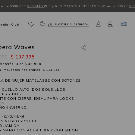
ir de $300.000
VER MÁS
💳 3 y 6 CUOTAS SIN INTERÉS
✨ Wanama FW26
VER
¿Qué estás buscando?
rcular Club
W
era Waves
,990
$ 137,995
/interés:
3
de
$ 45.998
in impuestos nacionales: $ 114,046
A DE MUJER MATELASSE CON BOTONES
. CUELLO ALTO, DOS BOLSILLOS
LES Y DOS
NTE CON CIERRE. IDEAL PARA LOOKS
OS
ÑO-INVIERNO.
 40/42/44/46
S NEGRO Y VERDE
OLIAMIDA
A MANO CON AGUA FRIA Y CON JABON
.