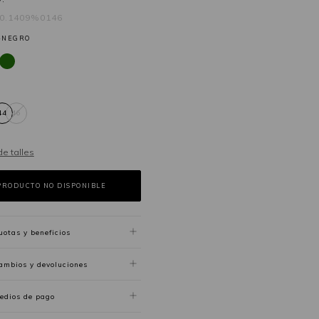
60.1409%0146
-NEGRO
44
46
de talles
uotas y beneficios
ambios y devoluciones
edios de pago