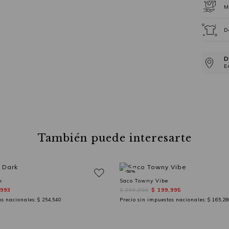
M
D
D
E
También puede interesarte
-50%
k
Saco Towny Vibe
,993
$ 399,990
$ 199,995
os nacionales:
$ 254,540
Precio sin impuestos nacionales:
$ 165,28