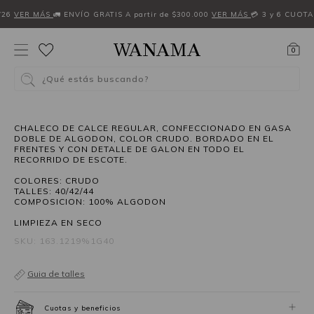
W26
VER MÁS
🚛 ENVÍO GRATIS A partir de $300.000
VER MÁS
💳 3 y 6 CUOTA
0
¿Qué estás buscando?
50%OFF
CHALECO DE CALCE REGULAR, CONFECCIONADO EN GASA
DOBLE DE ALGODON, COLOR CRUDO. BORDADO EN EL
FRENTES Y CON DETALLE DE GALON EN TODO EL
RECORRIDO DE ESCOTE.
COLORES: CRUDO
TALLES: 40/42/44
COMPOSICION: 100% ALGODON
LIMPIEZA EN SECO
SKU: 163.1219%1G40
Guia de talles
Cuotas y beneficios