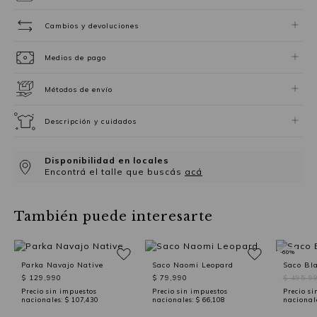
Cambios y devoluciones
Medios de pago
Métodos de envío
Descripción y cuidados
Disponibilidad en locales
Encontrá el talle que buscás
acá
También puede interesarte
-60%
Parka Navajo Native
Saco Naomi Leopard
Saco Bl
$ 129,990
$ 79,990
$ 495,9
Precio sin impuestos
Precio sin impuestos
Precio si
nacionales:
$ 107,430
nacionales:
$ 66,108
nacional