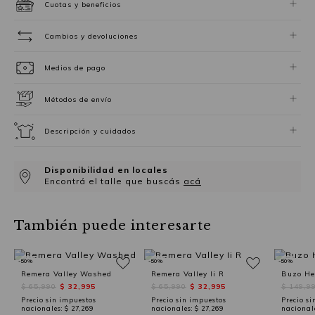
Cuotas y beneficios
Cambios y devoluciones
Medios de pago
Métodos de envío
Descripción y cuidados
Disponibilidad en locales
Encontrá el talle que buscás
acá
También puede interesarte
-50%
-50%
-50%
Remera Valley Washed
Remera Valley Ii R
Buzo He
$ 65,990
$ 32,995
$ 65,990
$ 32,995
$ 149,9
Precio sin impuestos
Precio sin impuestos
Precio si
nacionales:
$ 27,269
nacionales:
$ 27,269
nacional