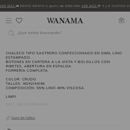
VER MÁS
🚛 ENVÍO GRATIS A partir de $300.000
VER MÁS
💳 3 y 6 CUOTAS S
0
¿Qué estás buscando?
50%OFF
CHALECO TIPO SASTRERO CONFECCIONADO EN SIMIL LINO
ESTAMPADO.
BOTONES EN CARTERA A LA VISTA Y BOLSILLOS CON
RIBETES. ABERTURA EN ESPALDA.
FORRERÍA COMPLETA.
COLOR: CRUDO
TALLES: 40/42/44/46
COMPOSICIÓN: 55% LINO 45% VISCOSA
LIMPI
SKU: 163.1234%1G44
Guia de talles