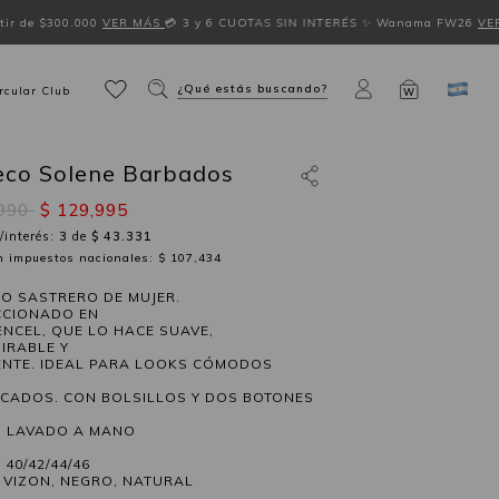
ir de $300.000
VER MÁS
💳 3 y 6 CUOTAS SIN INTERÉS
✨ Wanama FW26
VE
¿Qué estás buscando?
rcular Club
W
eco Solene Barbados
,990
$ 129,995
/interés:
3
de
$ 43.331
in impuestos nacionales: $ 107,434
O SASTRERO DE MUJER.
CCIONADO EN
TENCEL, QUE LO HACE SUAVE,
IRABLE Y
ENTE. IDEAL PARA LOOKS CÓMODOS
ICADOS. CON BOLSILLOS Y DOS BOTONES
. LAVADO A MANO
 40/42/44/46
 VIZON, NEGRO, NATURAL