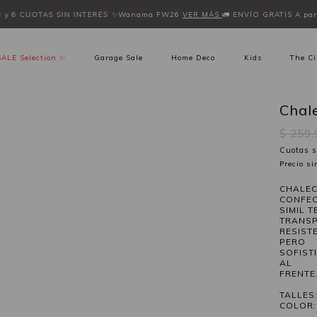
3 y 6 CUOTAS SIN INTERÉS
✨Wanama FW26
VER MÁS
🚛 ENVÍO GRATIS A part
SALE Selection ✨
Garage Sale
Home Deco
Kids
The Ci
Chal
$ 259
Cuotas s
Precio s
CHALEC
CONFE
SIMIL 
TRANSP
RESIST
PERO
SOFIST
AL
FRENTE
TALLES:
COLOR: