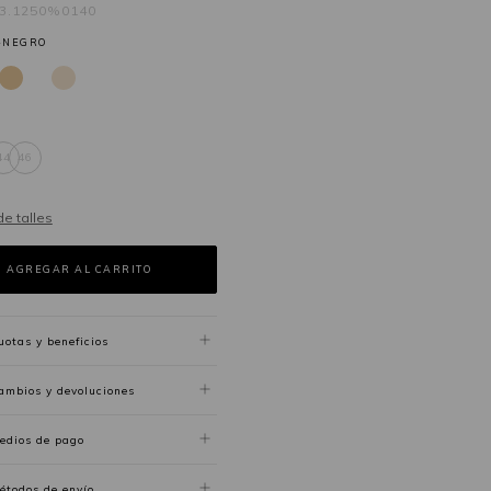
63.1250%0140
-NEGRO
44
46
de talles
uotas y beneficios
ambios y devoluciones
edios de pago
étodos de envío