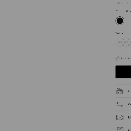
SKU: 1
Color:
01
Talle:
40
42
Guia 
C
C
M
M