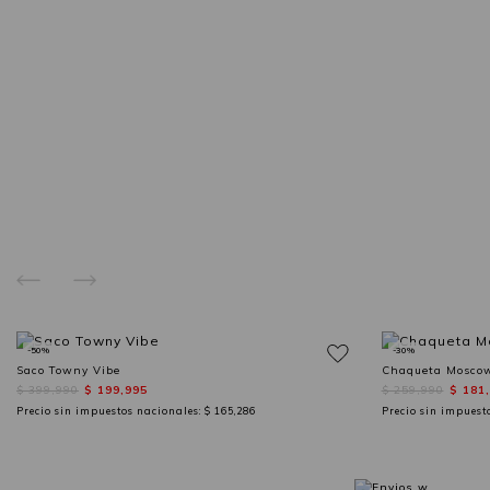
-50%
-30%
Saco Towny Vibe
Chaqueta Moscow
$ 399,990
$ 199,995
$ 259,990
$ 181
Precio sin impuestos nacionales:
$ 165,286
Precio sin impuest