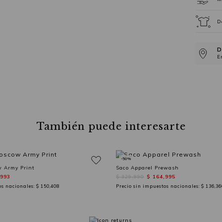
D
D
E
También puede interesarte
-50%
 Army Print
Saco Apparel Prewash
,993
$ 329,990
$ 164,995
os nacionales:
$ 150,408
Precio sin impuestos nacionales:
$ 136,36