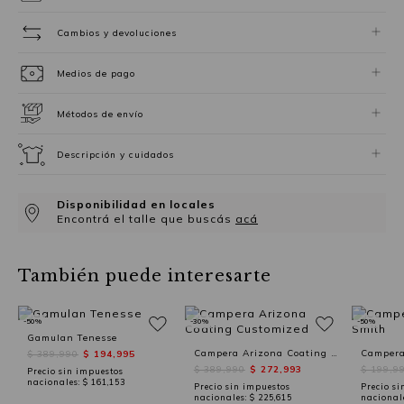
Cambios y devoluciones
Medios de pago
Métodos de envío
Descripción y cuidados
Disponibilidad en locales
Encontrá el talle que buscás
acá
También puede interesarte
-50%
-30%
-50%
Gamulan Tenesse
Campera Arizona Coating Customized
Campera
$ 389,990
$ 194,995
$ 389,990
$ 272,993
$ 199,9
Precio sin impuestos
nacionales:
$ 161,153
Precio sin impuestos
Precio si
nacionales:
$ 225,615
nacional