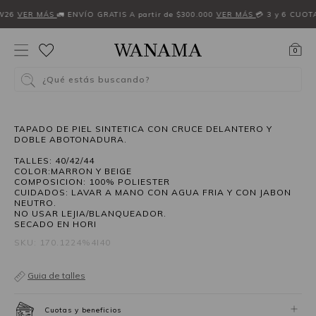
W26
VER MÁS
🚛 ENVÍO GRATIS A partir de $300.000
VER MÁS
💳 3 y 6 CUOT
0
¿Qué estás buscando?
40%OFF
TAPADO DE PIEL SINTETICA CON CRUCE DELANTERO Y
DOBLE ABOTONADURA.
TALLES: 40/42/44
COLOR:MARRON Y BEIGE
COMPOSICION: 100% POLIESTER
CUIDADOS: LAVAR A MANO CON AGUA FRIA Y CON JABON
NEUTRO.
NO USAR LEJIA/BLANQUEADOR.
SECADO EN HORI
SKU: 170.1224%4I40
Guia de talles
Cuotas y beneficios