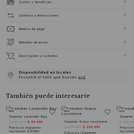
Cuotas y beneficios
Cambios y devoluciones
Medios de pago
Métodos de envío
Descripción y cuidados
Disponibilidad en locales
Encontrá el talle que buscás
acá
También puede interesarte
-50%
-30%
-30%
Sweater Lavender Bay
Sweater
Sweater Grace Cashmere
$ 199,990
$ 99,995
$ 195,9
$ 329,990
$ 230,993
Precio sin impuestos
Precio si
nacionales:
$ 82,641
nacional
Precio sin impuestos