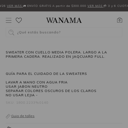
W26
VER MÁS
🚛 ENVÍO GRATIS A partir de $300.000
VER MÁS
💳 3 y 6 CUOT
0
¿Qué estás buscando?
30%OFF
SWEATER CON CUELLO MEDIA POLERA. LARGO A LA
PRIMERA CADERA. REALIZADO EN JAQCUARD FULL.
GUÍA PARA EL CUIDADO DE LA SWEATERS
LAVAR A MANO CON AGUA FRIA
USAR JABON NEUTRO
SEPARAR COLORES OSCUROS DE LOS CLAROS
NO USAR LEJIA -
SKU: 1800.2233%0140
Guia de talles