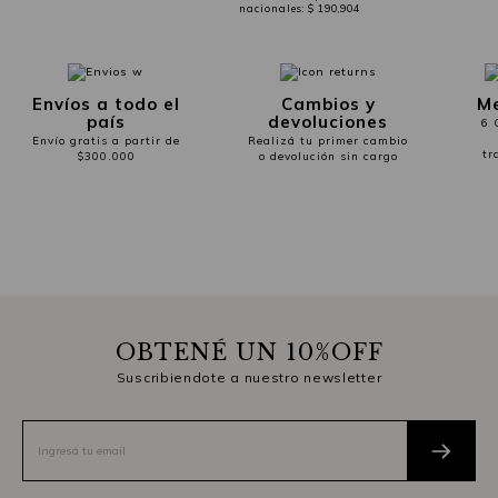
nacionales:
$ 190,904
Envíos a todo el
Cambios y
Me
país
devoluciones
6 
Envío gratis a partir de
Realizá tu primer cambio
tr
$300.000
o devolución sin cargo
OBTENÉ UN 10%OFF
Suscribiendote a nuestro newsletter