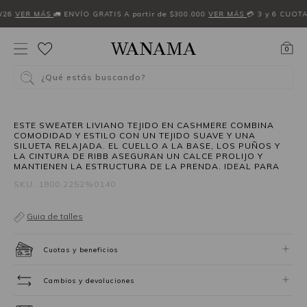
W26
VER MÁS
🚛 ENVÍO GRATIS A partir de $300.000
VER MÁS
💳 3 y 6 CUOT
0
¿Qué estás buscando?
30%OFF
ESTE SWEATER LIVIANO TEJIDO EN CASHMERE COMBINA
COMODIDAD Y ESTILO CON UN TEJIDO SUAVE Y UNA
SILUETA RELAJADA. EL CUELLO A LA BASE, LOS PUÑOS Y
LA CINTURA DE RIBB ASEGURAN UN CALCE PROLIJO Y
MANTIENEN LA ESTRUCTURA DE LA PRENDA. IDEAL PARA
SKU: 1800.2252%0140
Guia de talles
Cuotas y beneficios
Cambios y devoluciones