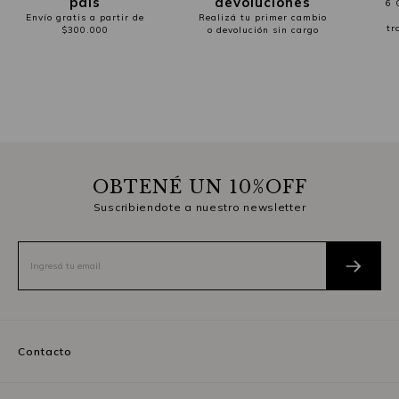
país
devoluciones
6 
Envío gratis a partir de
Realizá tu primer cambio
tr
$300.000
o devolución sin cargo
OBTENÉ UN 10%OFF
Suscribiendote a nuestro newsletter
Contacto