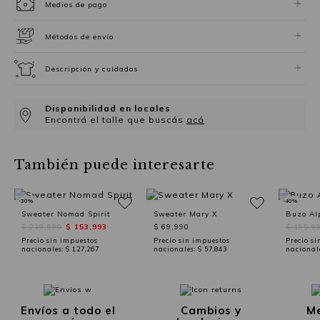
Medios de pago
Métodos de envío
Descripción y cuidados
Disponibilidad en locales
Encontrá el talle que buscás
acá
También puede interesarte
-30%
-40%
Sweater Nomad Spirit
Sweater Mary X
Buzo Alp
$ 219,990
$ 153,993
$ 69,990
$ 195,9
Precio sin impuestos
Precio sin impuestos
Precio si
nacionales:
$ 127,267
nacionales:
$ 57,843
nacional
Envíos a todo el
Cambios y
Me