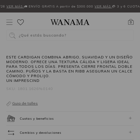
W26
VER MÁS
🚛 ENVÍO GRATIS A partir de $300.000
VER MÁS
💳 3 y 6 CUOTA
0
¿Qué estás buscando?
40%OFF
ESTE CARDIGAN COMBINA ABRIGO, SUAVIDAD Y UN DISEÑO
MODERNO. OFRECE UNA TEXTURA CÁLIDA Y LIGERA IDEAL
PARA TODOS LOS DÍAS. PRESENTA CIERRE FRONTAL DOBLE
CAMINO, PUÑOS Y LA BASTA EN RIBB ASEGURAN UN CALCE
CÓMODO Y PROLIJO.
UN IMPRESCIND
SKU: 1801.1626%0140
Guia de talles
Cuotas y beneficios
Cambios y devoluciones