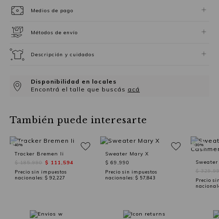
Medios de pago
Métodos de envío
Descripción y cuidados
Disponibilidad en locales
Encontrá el talle que buscás
acá
También puede interesarte
-40%
-30%
Tracker Bremen Ii
Sweater Mary X
Sweater
$ 185,990
$ 111,594
$ 69,990
$ 329,9
Precio sin impuestos
Precio sin impuestos
nacionales:
$ 92,227
nacionales:
$ 57,843
Precio si
nacional