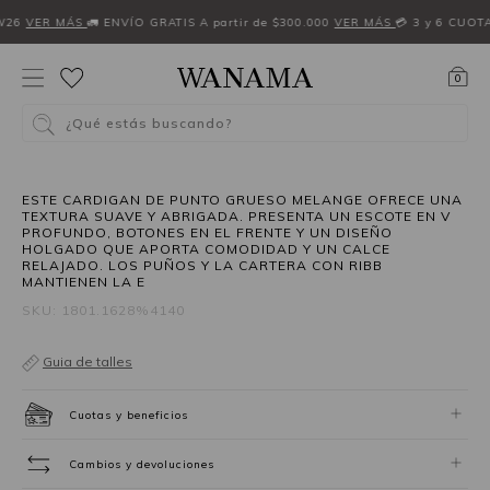
W26
VER MÁS
🚛 ENVÍO GRATIS A partir de $300.000
VER MÁS
💳 3 y 6 CUOT
0
¿Qué estás buscando?
50%OFF
ESTE CARDIGAN DE PUNTO GRUESO MELANGE OFRECE UNA
TEXTURA SUAVE Y ABRIGADA. PRESENTA UN ESCOTE EN V
PROFUNDO, BOTONES EN EL FRENTE Y UN DISEÑO
HOLGADO QUE APORTA COMODIDAD Y UN CALCE
RELAJADO. LOS PUÑOS Y LA CARTERA CON RIBB
MANTIENEN LA E
SKU: 1801.1628%4140
Guia de talles
Cuotas y beneficios
Cambios y devoluciones