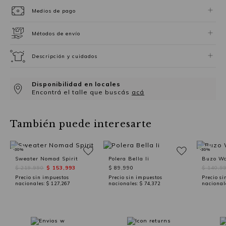
Medios de pago
Métodos de envío
Descripción y cuidados
Disponibilidad en locales
Encontrá el talle que buscás
acá
También puede interesarte
-30%
-30%
Sweater Nomad Spirit
Polera Bella Ii
Buzo Wa
$ 219,990
$ 153,993
$ 89,990
$ 140,9
Precio sin impuestos
Precio sin impuestos
Precio si
nacionales:
$ 127,267
nacionales:
$ 74,372
nacional