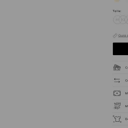
Talle:
40
42
Guia 
C
C
M
M
D