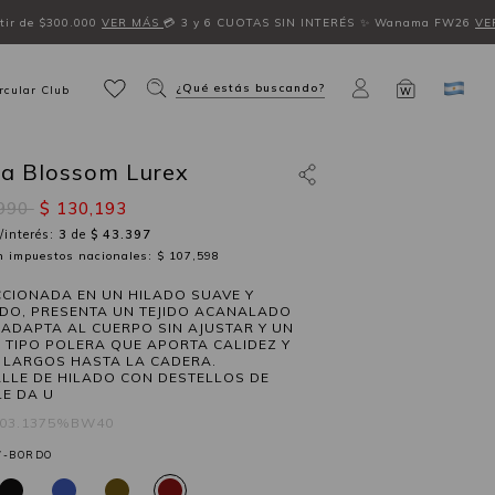
ir de $300.000
VER MÁS
💳 3 y 6 CUOTAS SIN INTERÉS
✨ Wanama FW26
VE
¿Qué estás buscando?
rcular Club
W
ra Blossom Lurex
,990
$ 130,193
/interés:
3
de
$ 43.397
in impuestos nacionales: $ 107,598
CIONADA EN UN HILADO SUAVE Y
DO, PRESENTA UN TEJIDO ACANALADO
 ADAPTA AL CUERPO SIN AJUSTAR Y UN
 TIPO POLERA QUE APORTA CALIDEZ Y
. LARGOS HASTA LA CADERA.
ALLE DE HILADO CON DESTELLOS DE
LE DA U
803.1375%BW40
-BORDO