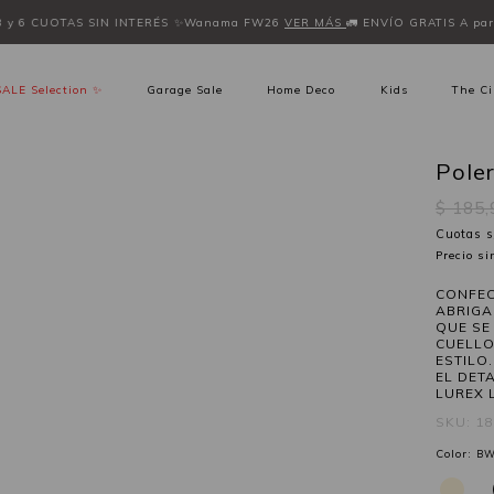
3 y 6 CUOTAS SIN INTERÉS
✨Wanama FW26
VER MÁS
🚛 ENVÍO GRATIS A part
SALE Selection ✨
Garage Sale
Home Deco
Kids
The Ci
Pole
$ 185
Cuotas s
Precio s
CONFEC
ABRIGA
QUE SE
CUELLO
ESTILO
EL DET
LUREX 
SKU: 1
Color:
BW