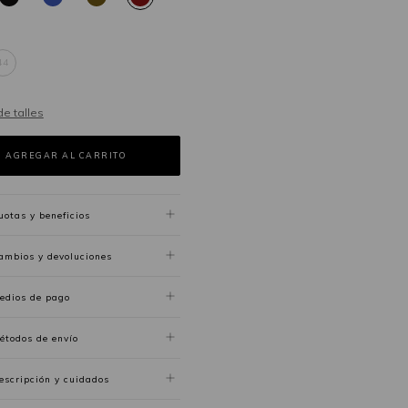
44
de talles
uotas y beneficios
ambios y devoluciones
edios de pago
étodos de envío
escripción y cuidados