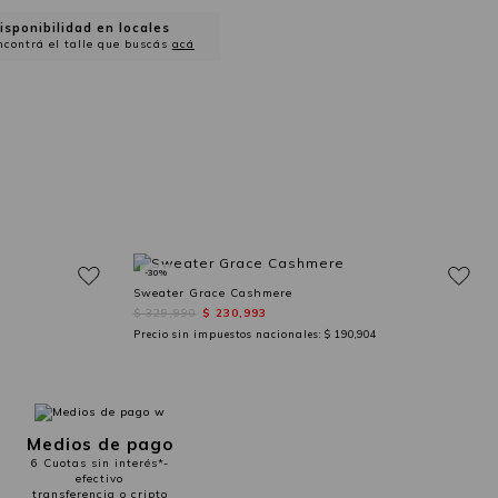
isponibilidad en locales
ncontrá el talle que buscás
acá
-30%
Sweater Grace Cashmere
$ 329,990
$ 230,993
Precio sin impuestos nacionales:
$ 190,904
Medios de pago
6 Cuotas sin interés*-
efectivo
transferencia o cripto