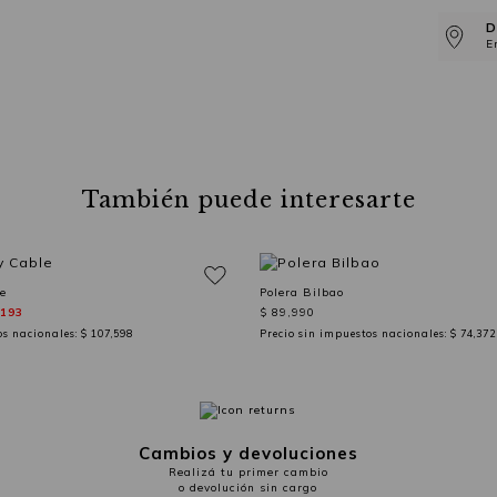
D
E
También puede interesarte
e
Polera Bilbao
,193
$ 89,990
os nacionales:
$ 107,598
Precio sin impuestos nacionales:
$ 74,372
Cambios y devoluciones
Realizá tu primer cambio
o devolución sin cargo