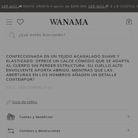
6
VER MÁS
🚛 ENVÍO GRATIS A partir de $300.000
VER MÁS
💳 3 y 6 CUOTAS S
0
¿Qué estás buscando?
CONFECCIONADA EN UN TEJIDO ACANALADO SUAVE Y
ELASTIZADO, OFRECE UN CALCE CÓMODO QUE SE ADAPTA
AL CUERPO SIN PERDER ESTRUCTURA. SU CUELLO ALTO
ENVOLVENTE APORTA ABRIGO, MIENTRAS QUE LAS
ABERTURAS EN LOS HOMBROS AÑADEN UN DETALLE
CONTEMPOR?
SKU: 1803.1385%CP40
Guia de talles
Cuotas y beneficios
Cambios y devoluciones