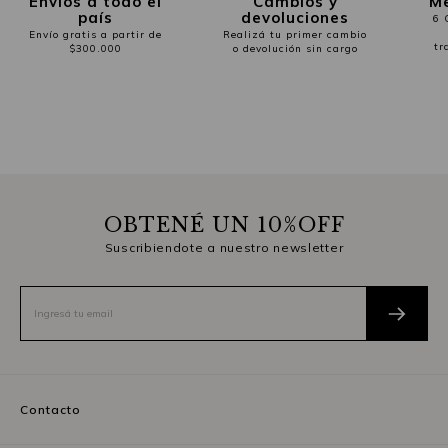
Envíos a todo el
Cambios y
Me
país
devoluciones
6 
Envío gratis a partir de
Realizá tu primer cambio
tr
$300.000
o devolución sin cargo
OBTENÉ UN 10%OFF
Suscribiendote a nuestro newsletter
Contacto