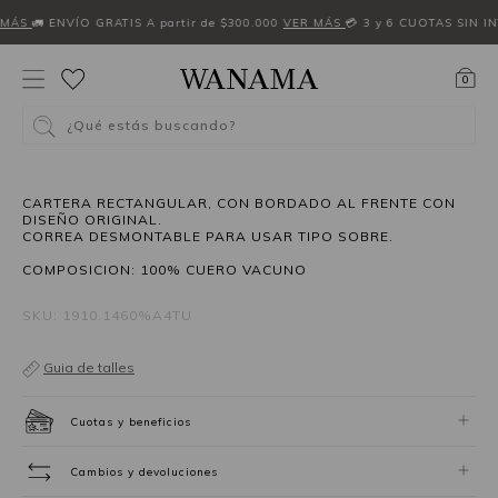
 MÁS
🚛 ENVÍO GRATIS A partir de $300.000
VER MÁS
💳 3 y 6 CUOTAS SIN I
0
¿Qué estás buscando?
CARTERA RECTANGULAR, CON BORDADO AL FRENTE CON
DISEÑO ORIGINAL.
CORREA DESMONTABLE PARA USAR TIPO SOBRE.
COMPOSICION: 100% CUERO VACUNO
SKU: 1910.1460%A4TU
Guia de talles
Cuotas y beneficios
Cambios y devoluciones