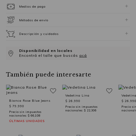
Medios de pago
Métodos de envío
Descripción y cuidados
Disponibilidad en locales
Encontrá el talle que buscás
acá
También puede interesarte
Vedetina Lina
Vedetin
Bianca Rose Blue Jeans
$ 26,990
$ 26,99
$ 79,990
Precio sin impuestos
Precio si
nacionales:
$ 22,306
nacional
Precio sin impuestos
nacionales:
$ 66,108
ÚLTIMAS UNIDADES