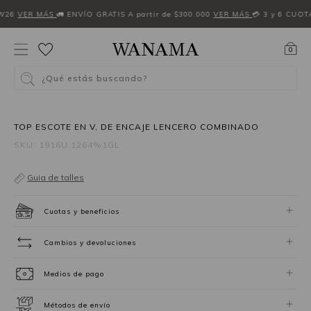
W26
VER MÁS
🚛 ENVÍO GRATIS A partir de $300.000
VER MÁS
💳 3 y 6 CUOT
0
¿Qué estás buscando?
3X2
TOP ESCOTE EN V, DE ENCAJE LENCERO COMBINADO
SKU: 1916U.1264%1GL
Guia de talles
Cuotas y beneficios
Cambios y devoluciones
Medios de pago
Métodos de envío