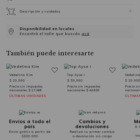
Descripción y cuidados
Disponibilidad en locales
Encontrá el talle que buscás
acá
También puede interesarte
Vedetina Kim
Top Ayse I
Vedetin
$ 20,990
$ 53,990
$ 20,99
Precio sin impuestos
Precio sin impuestos
Precio si
nacionales:
$ 17,348
nacionales:
$ 44,620
nacional
ÚLTIMAS UNIDADES
ÚLTIMA
Envíos a todo el
Cambios y
Me
país
devoluciones
6 
Envío gratis a partir de
Realizá tu primer cambio
tr
$300.000
o devolución sin cargo