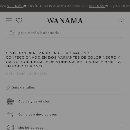
W26
VER MÁS
🚛 ENVÍO GRATIS A partir de $300.000
VER MÁS
💳 3 y 6 CUOT
0
¿Qué estás buscando?
NEW IN
CINTURON REALIZADO EN CUERO VACUNO.
CONFECCIONADO EN DOS VARIANTES DE COLOR NEGRO Y
OXIDO. CON DETALLE DE MONEDAS APLICADAS Y HEBILLA
EN COLOR BRONCE.
SKU: 1940.1248%2O2
Guia de talles
Cuotas y beneficios
Cambios y devoluciones
Medios de pago