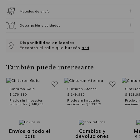
Métodos de envío
Descripción y cuidados
Disponibilidad en locales
Encontrá el talle que buscás
acá
También puede interesarte
Cinturon Gaia
Cinturon Atenea
Cinturo
$ 179,990
$ 149,990
$ 119,9
Precio sin impuestos
Precio sin impuestos
Precio si
nacionales:
$ 148,753
nacionales:
$ 123,959
nacional
Envíos a todo el
Cambios y
Me
país
devoluciones
6 